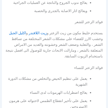
يعالج ندوب الجروح والناتجة عن العمليات الجراحية
ويعالج اثار الاصابة بالجدرى والحصبة
فوائد الزعتر للشعر
يستخدم خليط مكون من زيت الزعتر و
زيت اللافندر
و
اكليل الجبل
وخشب الارز للقضاء على مشكلات الشعر المختلفة من تساقط
الشعر ، والثعلبة وضعف الشعر وخشونته والعديد من الامراض
المتعلقة بالشعر ، ومازالت الابحاث جارية للوصول الى افضل نتيجة
باستخدام الزيوت السابقة.
فوائد الزعتر للنساء
يعمل على تنظيم الحيض والتخلص من مشكلات الدورة
الشهرية
يعالج اضطرابات الهرمونات لدى النساء
يعمل على تأخير انقطاع الطمس لاحتوائه على هرمون
الاستروجين