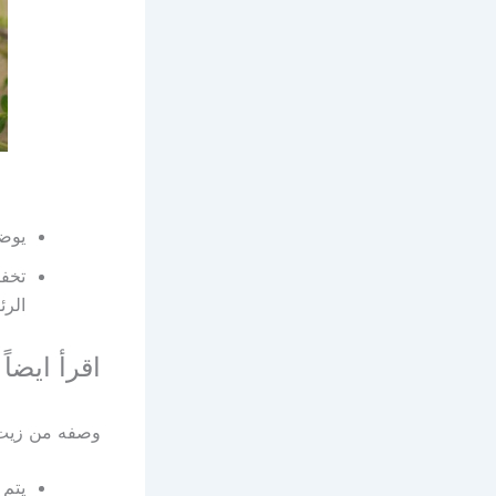
يوضع
تخفي
الرئ
اقرأ ايضاً 
وصفه من زيت 
يتم 