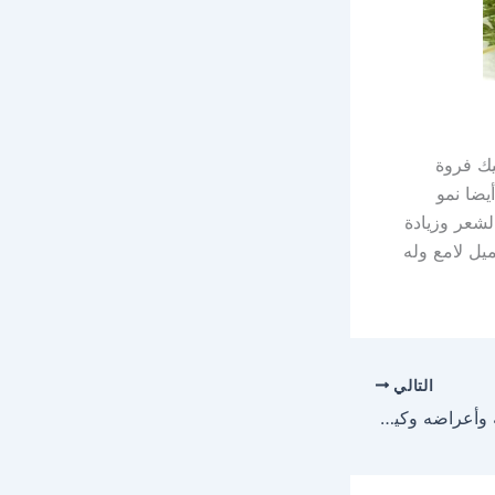
يك فروة
يضا نمو
شعر وزيادة
يل لامع وله
التالي
علاج عرق النسا وأسبابه وأعراضه وكيفية التخلص منه بطرق مضمونة وفعالة