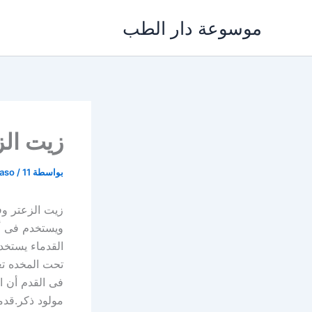
خطي
موسوعة دار الطب
لى
لمحتوى
زيت الز
بواسطة
11 أغسطس، 2024
/
saso
زيت الزعتر وف
ويستخدم فى أش
القدماء يستخدم
تحت المخده تع
فى القدم أن ا
مولود ذكر.قدم