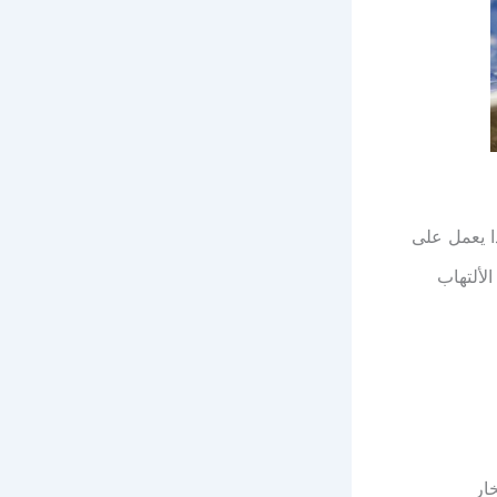
ا يعمل على
لألتهاب
ار