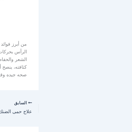
من أبرز فوائد
الرأس بحركات 
الشعر والحفاظ
كثافته، ينصح 
صحه جيده وقو
السابق