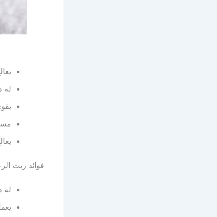
يعال
له د
يقوى
مسكن
يعال
فوائد زيت الز
له د
يعمل