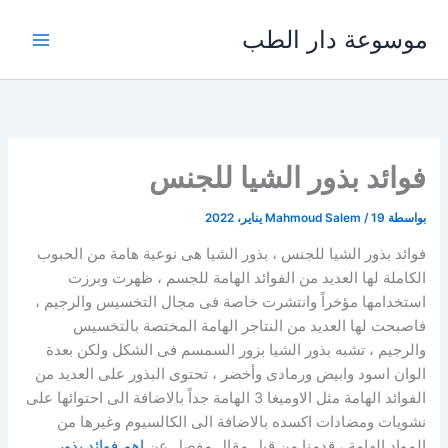
خطي
موسوعة دار الطب
لى
لمحتوى
فوائد بذور الشيا للجنس
بواسطة
19 يناير، 2022
/
Mahmoud Salem
فوائد بذور الشيا للجنس ، بذور الشيا هى نوعية هامة من الحبوب
الكاملة لها العديد من الفوائد الهامة للجسم ، ظهرت وبرزت
استخدامها مؤخراً وانتشرت خاصة فى مجال التخسيس والرجيم ،
فاصبحت لها العديد من النتاجر الهامة المختصة بالتخسيس
والرجيم ، تشبه بذور الشيا بزور السمسم فى الشكل ولكن بعدة
الوان اسود وابيض ورمادى وأخضر ، تحتوى البذور على العديد من
الفوائد الهامة مثل الاوميغا 3 الهامة جداً بالاضافة الى احتوائها على
نشويات ومضادات اكسده بالاضافة الى الكالسيوم وغيرها من
المواد الهامة ، قدمنا من قبل مقال مفصل عن
اهم فوائد بذور