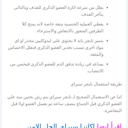
يقلل من سرعة اثارة العضو الذكري للقذف وبالتالي
يتأخر القذف.
يعطي العملية الجنسية متعة خاصة لانه يمنح كلا
الطرفين الشعور بالانتعاش والاسترخاء.
يتميز تايجر بانه لا يحتوي علي ليدوكايين مخدر او اي
مواد اخري تسبب تخدير العضو الذكري فتقلل الاحساس
والمتعة.
يساعد في زيادة تدفق الدم للعضو الذكري فيحسن من
الانتصاب.
طريقة استعمال تايجر سبراي
اما عن الاستعمال الصحيح لـ تايجر سبراي يتم رش بختين منه علي
العضو الذكري قبل الجماع بنصف ساعة ثم يغسل العضو اولا قبل
المعاشرة.
اقرأ ايضا
اكانزا سبراى الحل الامن