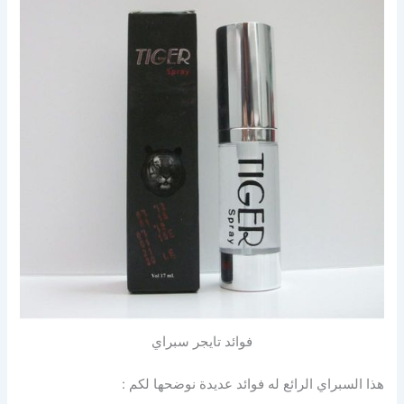
فوائد تايجر سبراي
هذا السبراي الرائع له فوائد عديدة نوضحها لكم :