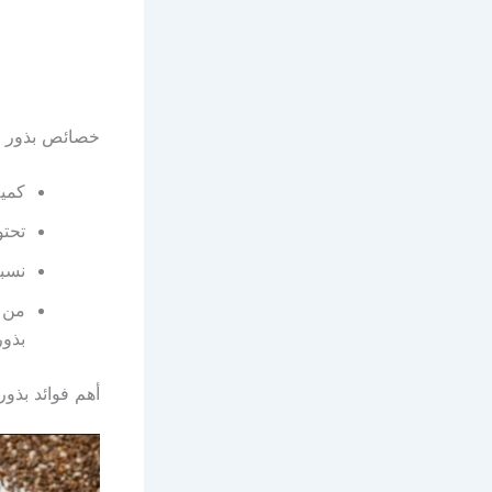
خصائص بذور ا
كمية
تحتو
نسبة وجود م
من ا
بذور ال
أهم فوائد بذور