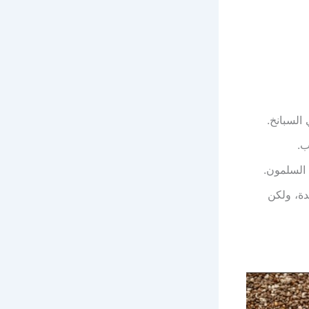
السبانخ.
ب.
ة، ولكن