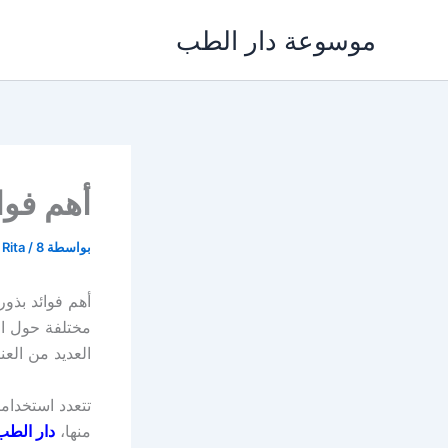
خطي
موسوعة دار الطب
لى
لمحتوى
أهم فوا
بواسطة
8 يونيو، 2024
/
 Rita
أهم فوائد بذور
مختلفة حول ال
العديد من العناصر الهامة من
تتعدد استخداما
منها،
دار الطب