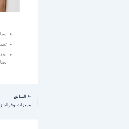
تسا
تعمل
تخفف
نضار
السابق