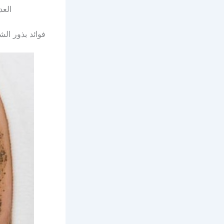
العد
فوائد بذور الش