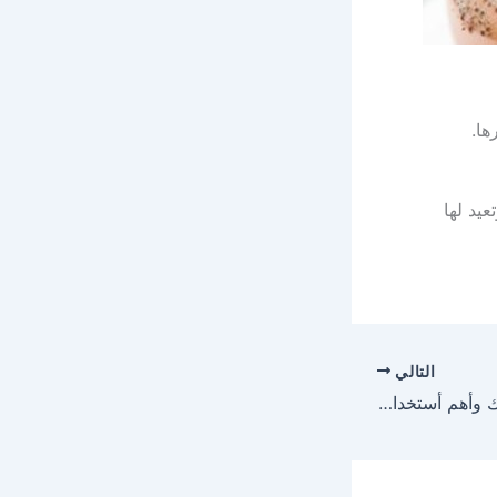
ها.
يد لها
التالي
أهم فوائد زيت الأصطراك وأهم أستخداماته