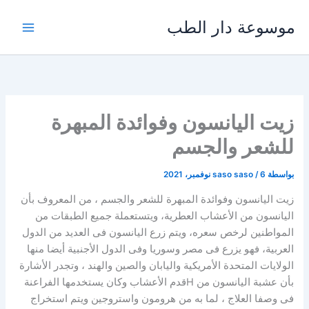
خطي
موسوعة دار الطب
لى
لمحتوى
زيت اليانسون وفوائدة المبهرة
للشعر والجسم
بواسطة
6 نوفمبر، 2021
/
saso saso
زيت اليانسون وفوائدة المبهرة للشعر والجسم ، من المعروف بأن
اليانسون من الأعشاب العطرية، ويتستعملة جميع الطبقات من
المواطنين لرخص سعره، ويتم زرع اليانسون فى العديد من الدول
العربية، فهو يزرع فى مصر وسوريا وفى الدول الأجنبية أيضا منها
الولايات المتحدة الأمريكية واليابان والصين والهند ، وتجدر الأشارة
بأن عشبة اليانسون من Hقدم الأعشاب وكان يستخدمها الفراعنة
فى وصفا العلاج ، لما به من هرومون واستروجين ويتم استخراج