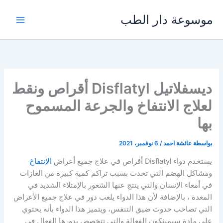
خطي
موسوعة دار الطب
لى
لمحتوى
ديسفلاتيل Disflatyl أقراص ونقط
لعلاج الانتفاخ والجرعة المسموح
بها
بواسطة
عائشة احمد
/
6 نوفمبر، 2021
يستخدم دواء Disflatyl أقراص في علاج جميع أعراض
الإنتفاخ
ومشاكل الهضم التي تحدث بسبب تراكم كمية كبيرة من الغازات
في أمعاء الإنسان والتي ينتج عنها الشعور بالإمتلاء الشديد في
المعدة ، بالإضافة لأن هذا الدواء يلعب دور في علاج جميع الأعراض
التي تصاحب حدوث ضيق التنفس، ويتميز هذا الدواء بأنه يحتوي
علي مادة سيميثكون الفعالة والتي تتخصص بدورها الفعال في