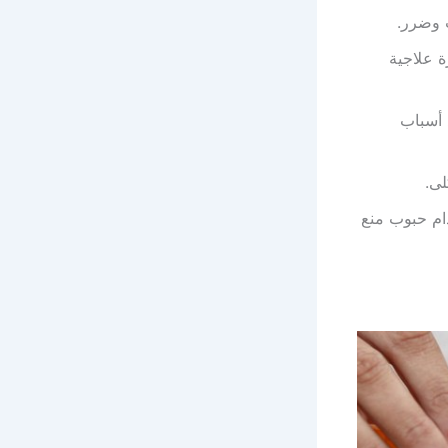
ت وضرر.
ة علاجية
 أسباب
لى.
دام حبوب منع