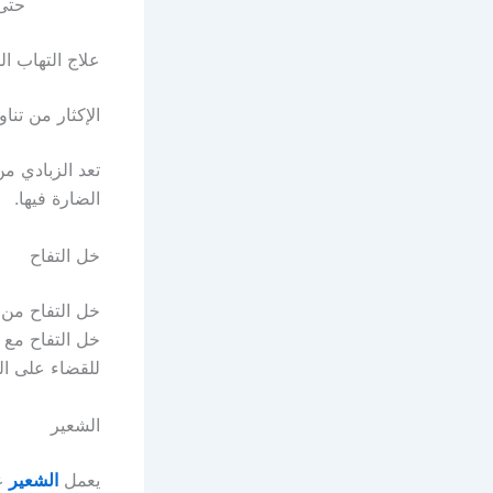
حتى 
علاج التهاب ال
الإكثار من تنا
تعد الزبادي من
الضارة فيها.
خل التفاح
خل التفاح من ا
خل التفاح مع 
للقضاء على الب
الشعير
يعمل
الشعير
ع