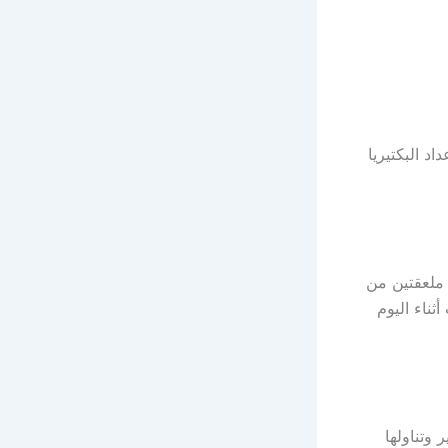
اد البكتيريا
 ملعقتين من
ناء اليوم
 وتناولها