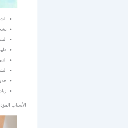
الشع
يشعر
الشع
ظهور
التب
الش
حدو
زياد
الأسباب المؤدية