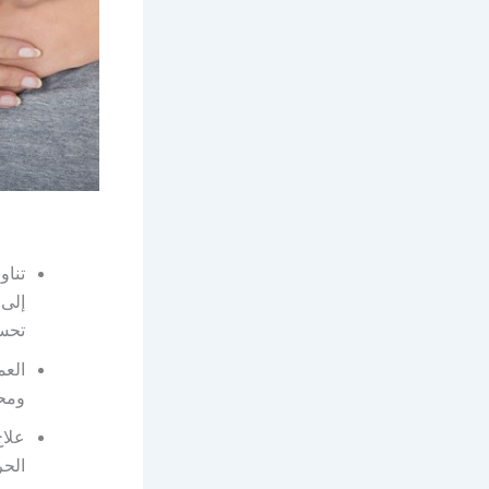
إلى 
تحسن
الع
ومحا
علاج
الحر