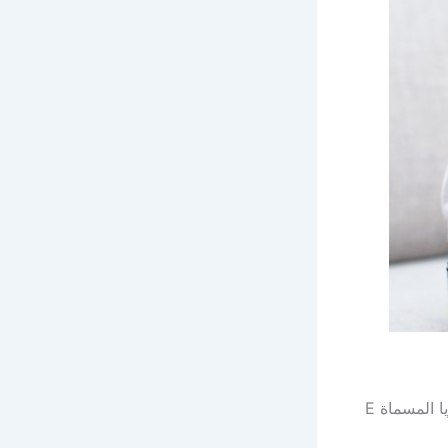
قد يحدث التهاب المثانة نتيجة عدوى بكتيرية وعادة ما تحدث نتيجة البكتيريا المسماة E