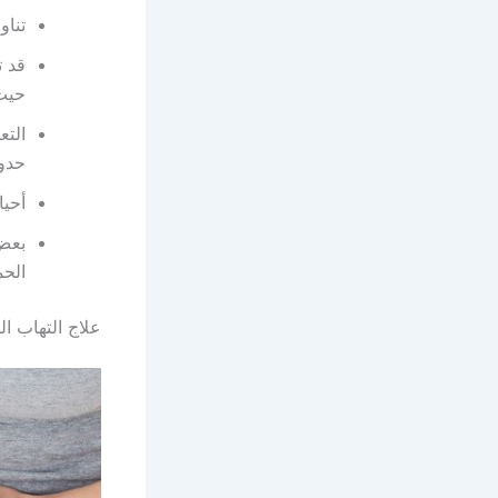
تناو
قد ت
حيث 
التع
حدوث
أحيا
بعض 
الحم
علاج التهاب الم