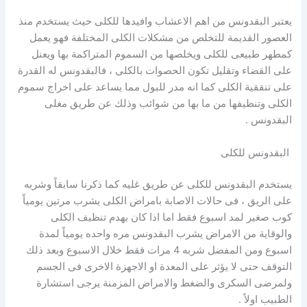
يعتبر البقدونس من اهم الاعشاب وافيدها للكلى حيث يستخدم منذ
العصور القديمة للتخلص من مشكلات الكلى المختلفة فهو يعمل
كمطهر طبيعى للكلى ويخلصها من السموم المتراكمة بها ويعنل
على القضاء وتقليل تكون الحصوات بالكلى ، فالبقدونس له القدرة
على تنققية الكلى كما انه مدر للبول مما يساعد على اخراج سموم
الكلى وتنظيفها من ما بها من شوائب وذلك عن طريق مغلى
البقدونس .
البقدونس للكلى
يستخدم البقدونس للكلى عن طريق غليه كما ذكرنا سابقاً وشربه
على الريق ، فى حالات الاصابة بامراض الكلى يشرب مرتين يومياً
كوب صغير لمد اسبوع فقط اما اذا كان بهدم تنظيف الكلى
والوقاية من الامراض يشرب البقدونس مره واحده يومياً لمدة
اسبوع ومن المفضل شربه 4 مرات فقط خلال الاسبوع وبعد ذلك
التوقف حتى لا يؤثر على المعدة او الاجهزة الاخرى فى الجسم
ولمرضى السكرى والضغط والامراض المزمنة يرجى استشارة
الطبيب اولاً .