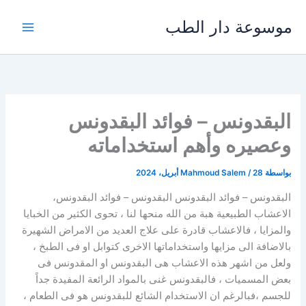
خطي
موسوعة دار الطب
لى
لمحتوى
البقدونس – فوائد البقدونس
وعصيره وأهم استخداماته
بواسطة
28 أبريل، 2024
/
Mahmoud Salem
البقدونس – فوائد البقدونس البقدونس – فوائد البقدونس،
الاعشاب الطبيعية هبة من الله منحها لنا ، تحوى الكثير من الخبايا
والمزايا ، فالاعشاب قادرة على علاج العديد من الامراض الشهيرة
بالاضافة الى مزايها واستخداماتها الاخرى كتوابل او فى الطبخ ،
ولعل من اشهر هذه الاعشاب هى البقدونس او المقدونس فى
بعض المسميات ، فالبقدونس غنى بالمواد الرائعة المفيدة جداً
للجسم ،فبالرغم ان الاستخدام الشائع للبقدونس هو فى الطعام ،