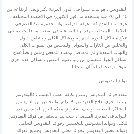
البقدونس ، هو نبات ينموا فى الدول العربية بكثر ويصل ارتفاعه من
10 الى 20 سم يستخدم من قبل الكثيرين فى الاطعمة المختلفة ،
عرف منذ القدم فقد عرفه الفراعنة واستخدموه منذ القدم فى
العلاجات المختلفة ، وقد برع الفراعنة فى استخدامه فاستخدم فى
علاج مشاكل الدورة الشهرية ومشاكل الكلى واحتباس البول
والتخلص من الغازات والسوائل وللتخلص من حصوات الكلى
والتهاب المعدة والم المفاصل ومضاد للمغص وملين وايضاً علاج
مشاكل الجها التنفسى من ربو وضيق التفس ومشاكل عده اخرى
سوف نوضحها تباعاً ان شاء الله .
فوائد البقدونس
تتعدد فوائد البقدونس وتتنوع لكافة اعضاء الجسم ، فالبقدونس
نبات سحرى لعلاج العديد من الامراض والتخلص من العديد من
المشاكل الصحية ، وسف نستعرض معكم اليوم العديد من هذه
الفوائد فى تقريرنا المفصل ، حيث نبدأ باستعراض فوائد البقدونس
للكلى وفوائد البقدونس للتخسيس وفوائد البقدونس للحامل
وفوائد عصير البقدونس وفوائد مغلى البقدونس وجميع الفوائد