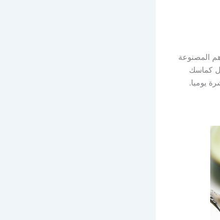
هم المصنوعة
مل كماسك
ة يوميا.