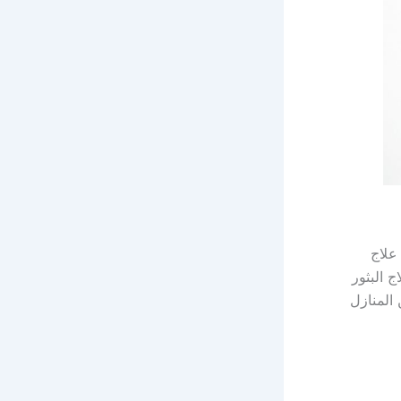
علاج
 البثور
 المنازل