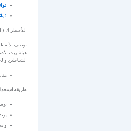
فوائ
فوائ
اللأصطراك ( ال
نوصف الأصطرا
هيئة زيت الأص
الشياطين والح
هناك
طريقه استخدا
يوضع
يوضع
وأيض