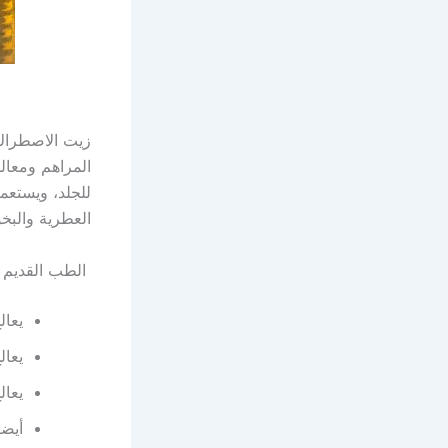
زيت الاصطراك 
المراهم ومعال
للجلد، ويستع
العطرية والبخ
الطب القديم 
يعال
يعال
يعال
أيضا