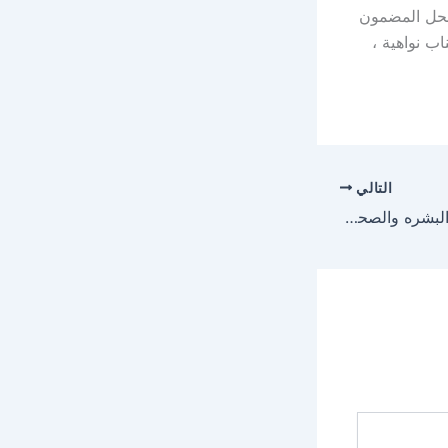
الحل المضمون
ب نواهية ،
التالي
فوائد الكمثرى للرجيم والبشره والصحة العامة