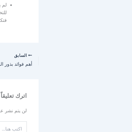
لم ي
للتخ
فتكو
السابق
اترك تعليقاً
لن يتم نشر عنو
اكتب
هنا...