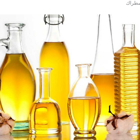
صطراك