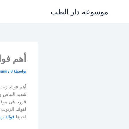
خطي
موسوعة دار الطب
لى
لمحتوى
أهم فوا
بواسطة
8 يونيو، 2024
/
saso
أهم فوائد زيت
شديد البياض و
قررنا فى موقع
لفوائد الزيوت
اخرها
فوائد زي