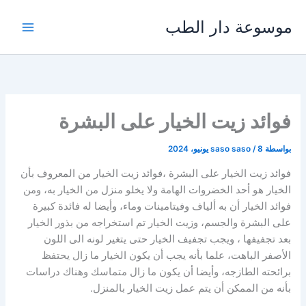
خطي
موسوعة دار الطب
لى
لمحتوى
فوائد زيت الخيار على البشرة
بواسطة
8 يونيو، 2024
/
saso saso
فوائد زيت الخيار على البشرة ،فوائد زيت الخيار من المعروف بأن
الخيار هو أحد الخضروات الهامة ولا يخلو منزل من الخيار به، ومن
فوائد الخيار أن به ألياف وفيتامينات وماء، وأيضا له فائدة كبيرة
على البشرة والجسم، وزيت الخيار تم استخراجه من بذور الخيار
بعد تجفيفها ، ويجب تجفيف الخيار حتى يتغير لونه الى اللون
الأصفر الباهت، علما بأنه يجب أن يكون الخيار ما زال يحتفظ
برائحته الطازجه، وأيضا أن يكون ما زال متماسك وهناك دراسات
بأنه من الممكن أن يتم عمل زيت الخيار بالمنزل.