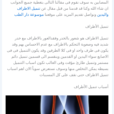
المصابين به سوف نقوم فى مقالنا التالى بتغطية جميع الجوانب
ان شاء الله وكنا قد قدمنا من قبل مقال عن
تنميل الاطراف
واليدين
ونواصل تقديم المزيد على موقعنا
موسوعة دار الطب
تنميل الأطراف
تنميل الاطراف هو شعور بالخدر وفقدالعور بالاطراف مع خدر
شديد فيه وصعوبة التحكم بالاطراف مع عدم الاحساس بهم وقد
يكون فى طرف واحد او فى كلا الطرفين وقد يكون التنميل فى فى
الاصابع سواء اليدين او القدمين وينقسم الى قسمين تنميل دائم
مستمر وتنميل طارئ مؤقت وفى الغالب تكون اسباب التنميل
بسيطه يمكن التخلص منها وسوف نستعرض سوياً الان اهم اسباب
تنميل الاطراف حتى نقف على كل المسببات
أسباب تنميل الأطراف