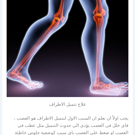
علاج تنميل الاطراف
يجب اولاً ان نعلم ان السبب الاول لتنميل الاطراف هو العصب ،
فاى خلل فى العصب يؤدى الى حدوث التنميل مثل عطب فى
العصب او ضغط على العصب باى سبب كوضعية جلوس خاطئة