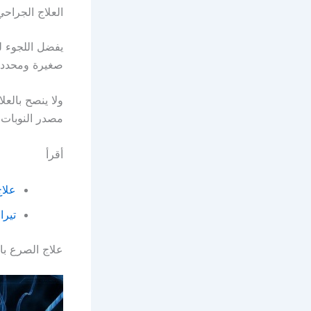
العلاج الجراح
يفضل اللجوء ل
صغيرة ومحددة
ولا ينصح بالع
مصدر النوبات 
أقرأ
علا
تيراليبسى أق
علاج الصرع با