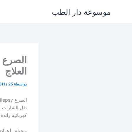
خطي
موسوعة دار الطب
لى
لمحتوى
العلاج
بواسطة
25 مايو، 2024
/
811
نقل الشارات ا
كهربائية زائدة 
وتختلف اعراض