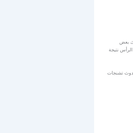
اك بعض
لرأس نتيجة
حدوث تشنجات