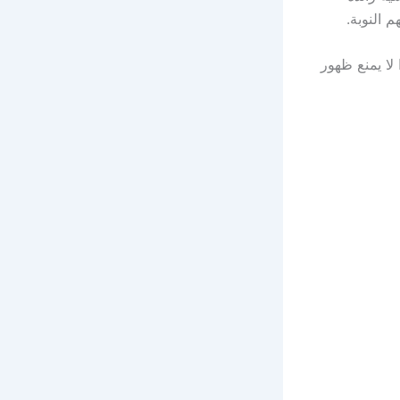
 النوبة.
 الكبار فوق 65 سنة ولكن هذا لا يمنع ظهور