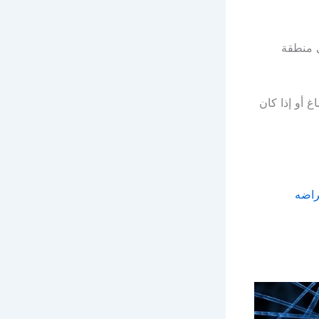
ي منطقة
غ أو إذا كان
راضه