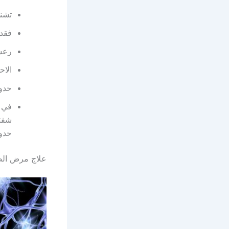
تشنج
فقد
رعشة
الاح
حدوث
في ح
شفتي
حدوث
علاج مرض ال