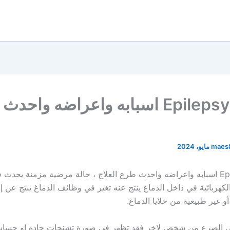
الصرع Epilepsy اسبابه واعراضه واح
maes
الصرع Epilepsy اسبابه واعراضه واحدث طرع العلاج ، حالة مرضية مزمنة يحدث
لكهربائية في داخل الدماغ ينتج عنه تغير في وظائف الدماغ ينتج عن 
أو غير طبيعية من خلايا الدماغ.
 الصرع من شخص لاخر فقد تظهر في صورة تشنجات حادة او حساسي