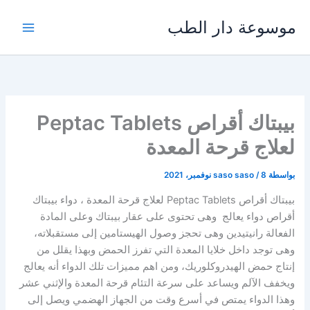
خطي
موسوعة دار الطب
لى
لمحتوى
بيبتاك أقراص Peptac Tablets
لعلاج قرحة المعدة
بواسطة
8 نوفمبر، 2021
/
saso saso
بيبتاك أقراص Peptac Tablets لعلاج قرحة المعدة ، دواء بيبتاك
أقراص دواء يعالج وهى تحتوى على عقار بيبتاك وعلى المادة
الفعالة رانيتيدين وهى تحجز وصول الهيستامين إلى مستقبلاته،
وهى توجد داخل خلايا المعدة التي تفرز الحمض وبهذا يقلل من
إنتاج حمض الهيدروكلوريك، ومن اهم مميزات تلك الدواء أنه يعالج
ويخفف الآلم ويساعد على سرعة التئام قرحة المعدة والإثني عشر
وهذا الدواء يمتص في أسرع وقت من الجهاز الهضمي ويصل إلى