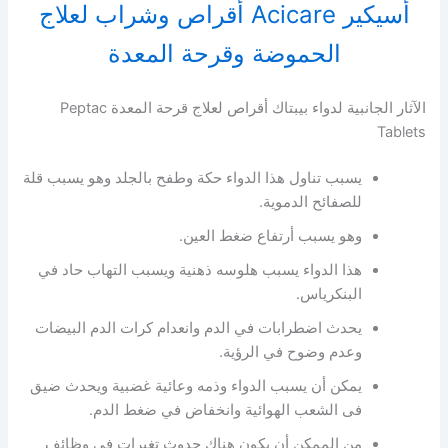
أسيكير Acicare أقراص وشراب لعلاج
الحموضة وقرحة المعدة
الآثار الجانبية لدواء بيبتاك أقراص لعلاج قرحة المعدة Peptac
Tablets
يسبب تناول هذا الدواء حكة وطفح بالجلد وهو يسبب قلة
للصفائح الدموية.
وهو يسبب أرتفاع ضغط العين.
هذا الدواء يسبب هلوسه ذهنية ويسبب التهاب حاد في
البنكرياس.
يحدث اضطرابات في الدم وانعدام كرات الدم البيضات
وعدم وضوح في الرؤية.
يمكن أن يسبب الدواء وذمه وعائية غضبية ويحدث ضيق
فى الشعب الهوائية وانخفاض في ضغط الدم.
من الممكن أن يكون هناك حدوث تغيرات في وظائف