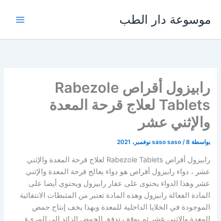
خطي
موسوعة دار الطب
لى
لمحتوى
رابيزول أقراص Rabezole
Tablets لعلاج قرحة المعدة
والإثني عشر
بواسطة
8 نوفمبر، 2021
/
saso saso
رابيزول أقراص Rabezole Tablets لعلاج قرحة المعدة والإثني
عشر ، دواء رابيزول أقراص هو دواء يعالج قرحة المعدة والإثني
عشر وهذا الدواء يحتوى على عقار رابيزول ويحتوى أيضا على
المادة الفعالة رابيزول وهذه المادة تعتبر من المثبطات الانتقائية
الموجودة في الخلايا الداخلية للمعدة وبهذا يخف إنتاج حمض
المعدة والإثني عشر ثم يوقف تدفق الحمض الزائد إلى المريء