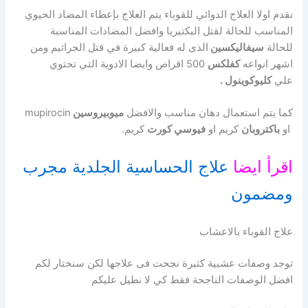
نقدم اولا العلاج الدوائي للقوباء يتم العلاج بإعطاء المضاد الحيوي
المناسب للحالة لقتل البكتيريا وافضل المضادات المناسبة
للحالة
سيفاليكسين
الذى له فعالية كبيرة في قتل الجراثيم ومن
اشهر انواعه
كفلكس
500 اقراص وايضا الادوية التي تحتوي
علي
كليوكوينول .
كما يتم استعمال دهان مناسب والافضل
ميوبيروسين
mupirocin
او
باكتروبان
كريم او
فيوسي كورت
كريم.
اقرأ ايضا
علاج الحساسية الجلدية مجرب
ومضمون
علاج القوباء بالاعشاب
توجد وصفات عشبية كثيرة نجحت فى علاجها لكن سنختار لكم
افضل الوصفات الناجحة فقط كي لا نطيل عليكم