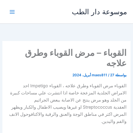
خطي
موسوعة دار الطب
لى
لمحتوى
القوباء – مرض القوباء وطرق
علاجه
بواسطة
27 أبريل، 2024
/
maes811
القوباء مرض القوباء وطرق علاجه ، القوباء Impetigo احد
الامراض الجلدية المزعجة خاصة اذا انتشرت علي مساحات كبيرة
من الجلد وهو مرض ينتج عن الاصابة ببعض الجراثيم
العقدية Streptococcus او غيرها ويصيب الاطفال والكبار ويظهر
المرض اكثر في مناطق الوجة والعنق والرقبة والاكتافوحول الانف
والفم واليدين.