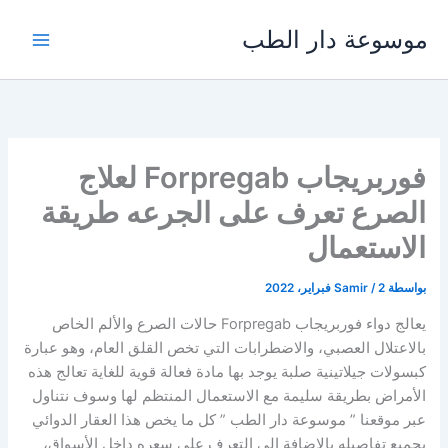
خطي
موسوعة دار الطب
لى
لمحتوى
فوربريجاب Forpregab لعلاج
الصرع تعرف على الجرعه طريقة
الاستعمال
بواسطة
2 فبراير، 2022
/
Samir
يعالج دواء فوربريجاب Forpregab حالات الصرع والألم الخاص
بالاعتلال العصبي، والاضطرابات التي تخص القلق العام، وهو عبارة
كبسولات جيلاتينية صلبة يوجد بها مادة فعالة قوية للغاية تعالج هذه
الأمراض بطريقة سليمة مع الاستعمال المنتظم لها وسوف نتناول
عبر موقعنا ” موسوعة دار الطب ” كل ما يخص هذا العقار الدوائي
بجميع تفاصيله بالإضافة إلى التعرف على سعره داخل الأسواق،