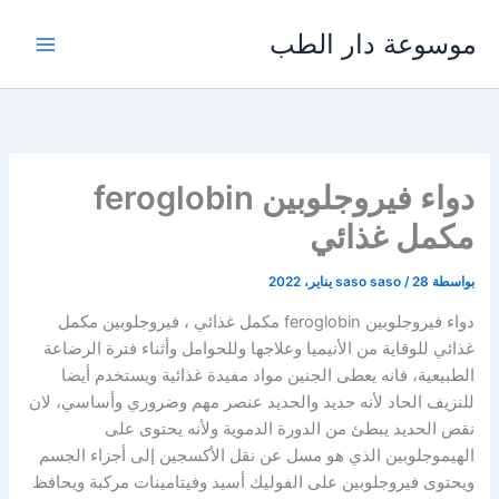
خطي
موسوعة دار الطب
لى
لمحتوى
دواء فيروجلوبين feroglobin
مكمل غذائي
بواسطة
28 يناير، 2022
/
saso saso
دواء فيروجلوبين feroglobin مكمل غذائي ، فيروجلوبين مكمل
غذائي للوقاية من الأنيميا وعلاجها وللحوامل وأثناء فترة الرضاعة
الطبيعية، فانه يعطى الجنين مواد مفيدة غذائية ويستخدم أيضا
للنزيف الحاد لأنه حديد والحديد عنصر مهم وضروري وأساسي، لان
نقص الحديد يبطئ من الدورة الدموية ولأنه يحتوى على
الهيموجلوبين الذي هو مسل عن نقل الأكسجين إلى أجزاء الجسم
ويحتوى فيروجلوبين على الفوليك أسيد وفيتامينات مركبة ويحافظ