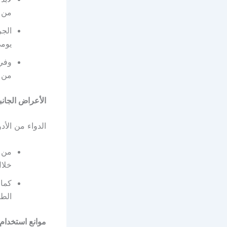
من ا
الج
يومي
من ا
الأعراض الجان
الدواء من الأ
من ا
خلال
كما 
الطب
موانع استخدام