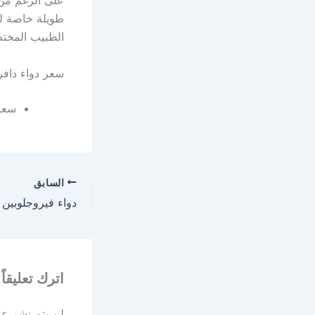
على الرغم من 
طويلة خاصة لع
الطبيب المختص 
سعر دواء دافركس 
سعر دواء
السابق
اترك تعليقاً
لن يتم نشر عنو