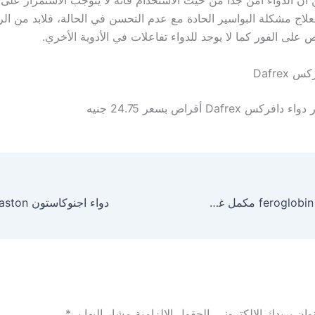
أن الدواء أمن جدا من حيث الاستخدام فانه لا يتوجب الاستمرار على ا
لاج مشكلة البواسير الحادة مع عدم التحسن في الحالة، فلابد من ال
على الفور كما لا يوجد للدواء تفاعلات في الأدوية الأخري.
Dafrex
 دافركس Dafrex أقراص بسعر 24.75 جنيه
دواء فيروجلوبين feroglobin مكمل غذائي
ان بريدك الإلكتروني.
الحقول الإلزامية مشار إليها بـ
*