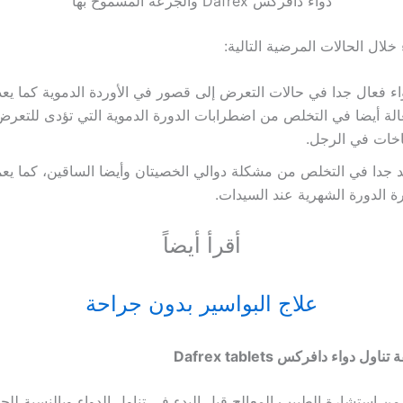
دواء دافركس Dafrex والجرعة المسموح بها
خلال الحالات المرضية التالية:
اء فعال جدا في حالات التعرض إلى قصور في الأوردة الدموية كما يعد 
الة أيضا في التخلص من اضطرابات الدورة الدموية التي تؤدى للتعرض
اخات في الرجل.
 جدا في التخلص من مشكلة دوالي الخصيتان وأيضا الساقين، كما يع
ة الدورة الشهرية عند السيدات.
أقرأ أيضاً
علاج البواسير بدون جراحة
 تناول دواء دافركس
Dafrex tablets
 من استشارة الطبيب المعالج قبل البدء في تناول الدواء وبالنسبة للج