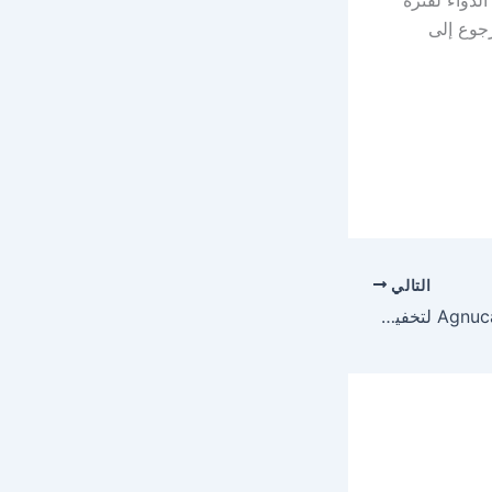
لدواء لفترة
رجوع إلى
التالي
دواء اجنوكاستون Agnucaston لتخفيف الآلم الدورة الشهرية وتنظمها