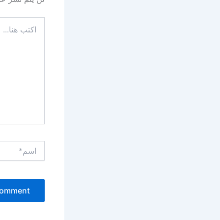
اكتب
هنا...
اسم*