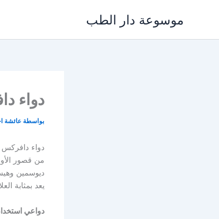
خطي
موسوعة دار الطب
لى
لمحتوى
دواء دافركس Dafrex و
بواسطة
عائشة ا
من قصور الأوعي
ديوسمين وهيسب
يعد بمثابة الع
دواعي استخدا