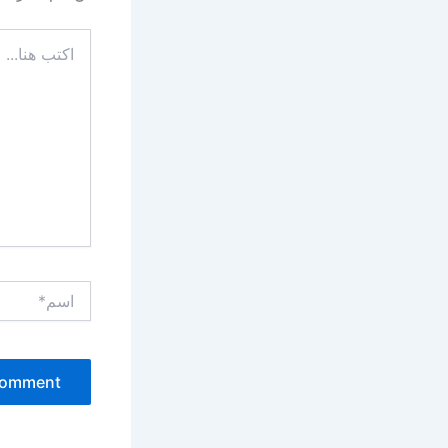
اكتب
هنا...
اسم*