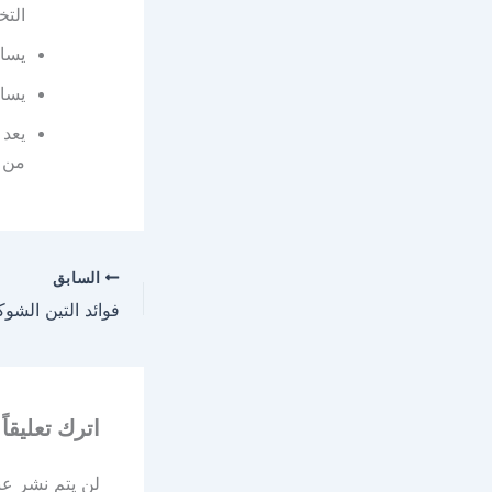
التخ
يسا
يساع
يعد 
من ا
السابق
اترك تعليقاً
لن يتم نشر عنو