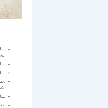
يسا
التج
يساع
يساه
يعمل
الكب
يساع
يحتو