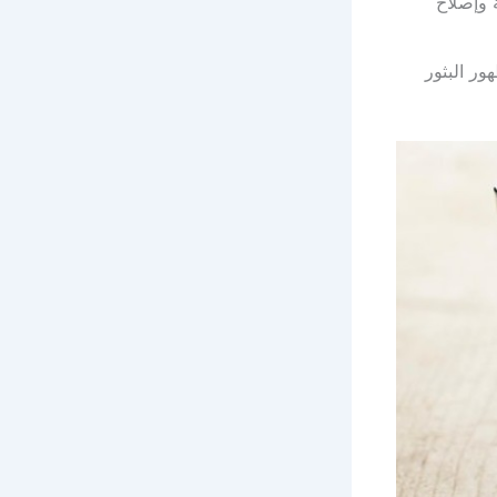
ة وإصلاح
ور البثور