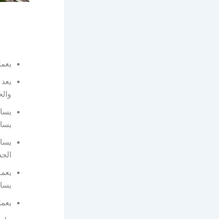
يعمل
يعد 
والح
يساه
يساع
يساع
الج
يعما
يساه
يعمل