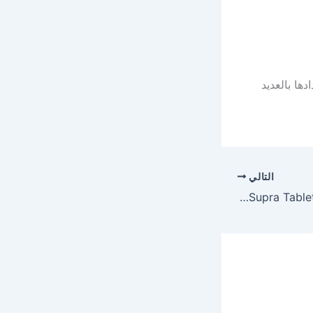
ها بالعديد
التالي
ليبانتيل سوبرا اقراص Lipanthyl Supra Tablets لعلاج الكوليسترول والدهون الثلاثية