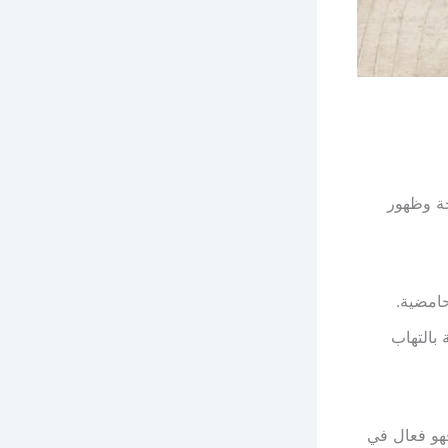
خة وظهور
حامضية.
 بالتهاب
فهو فعال في