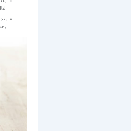
ماء 
التا
يعد 
وحب