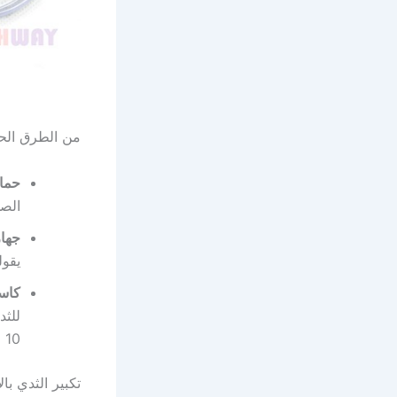
من الطرق الحد
حمال
الصد
جهاز
يقول
كاسا
للثد
10 اسابيع لمدة 12 ساعة يوميا والنتائج مضمونة 100 % .
تكبير الثدي ب