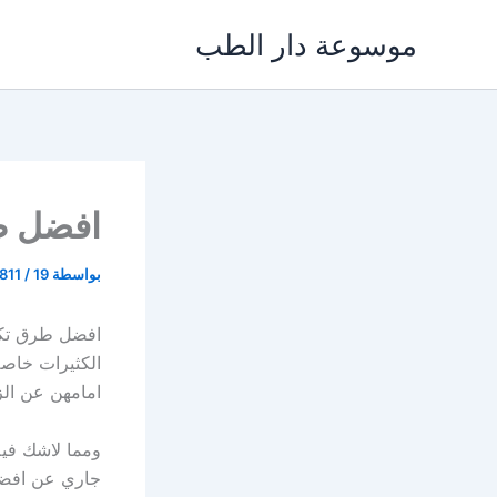
خطي
موسوعة دار الطب
لى
لمحتوى
افضل ط
بواسطة
19 يونيو، 2024
/
811
افضل طرق تكب
الكثيرات خاصة
امامهن عن الز
ومما لاشك فيه
جاري عن افضل 