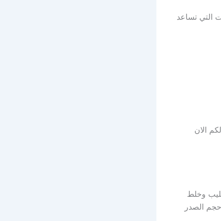
 التي تساعد
كم الان
حليب وخلط
حجم الصدر