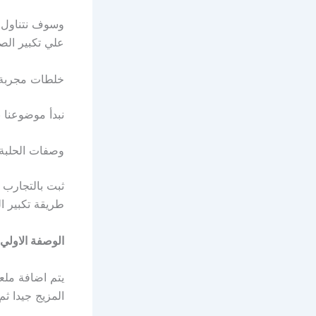
وسوف نتناول ا
علي تكبير الص
خلطات مجربة ل
نبدأ موضوعنا ب
وصفات الحلبة 
ثبت بالتجارب 
طريقة تكبير ال
الوصفة الاولي
يتم اضافة ملع
المزيج جيدا ث