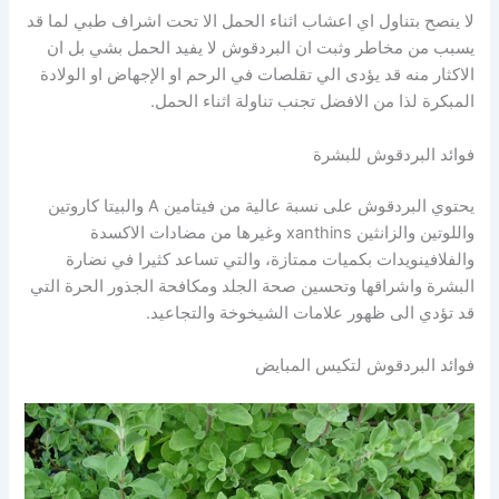
لا ينصح بتناول اي اعشاب اثناء الحمل الا تحت اشراف طبي لما قد
يسبب من مخاطر وثبت ان البردقوش لا يفيد الحمل بشي بل ان
الاكثار منه قد يؤدى الي تقلصات في الرحم او الإجهاض او الولادة
المبكرة لذا من الافضل تجنب تناولة اثناء الحمل.
فوائد البردقوش للبشرة
يحتوي البردقوش على نسبة عالية من فيتامين A والبيتا كاروتين
واللوتين والزانثين xanthins وغيرها من مضادات الاكسدة
والفلافينويدات بكميات ممتازة، والتي تساعد كثيرا في نضارة
البشرة واشراقها وتحسين صحة الجلد ومكافحة الجذور الحرة التي
قد تؤدي الى ظهور علامات الشيخوخة والتجاعيد.
فوائد البردقوش لتكيس المبايض