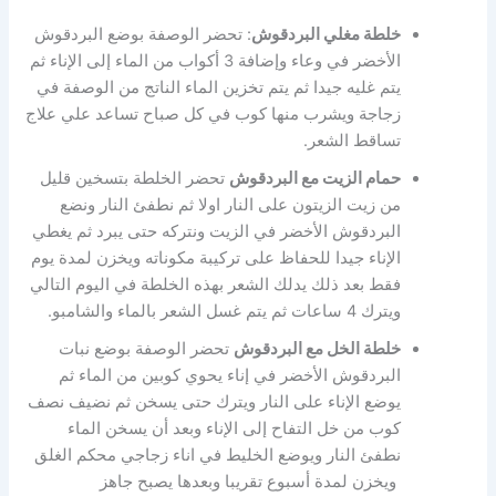
خلطة مغلي البردقوش
: تحضر الوصفة بوضع البردقوش
الأخضر في وعاء وإضافة 3 أكواب من الماء إلى الإناء ثم
يتم غليه جيدا ثم يتم تخزين الماء الناتج من الوصفة في
زجاجة ويشرب منها كوب في كل صباح تساعد علي علاج
تساقط الشعر.
حمام الزيت مع البردقوش
تحضر الخلطة بتسخين قليل
من زيت الزيتون على النار اولا ثم نطفئ النار ونضع
البردقوش الأخضر في الزيت ونتركه حتى يبرد ثم يغطي
الإناء جيدا للحفاظ على تركيبة مكوناته ويخزن لمدة يوم
فقط بعد ذلك يدلك الشعر بهذه الخلطة في اليوم التالي
ويترك 4 ساعات ثم يتم غسل الشعر بالماء والشامبو.
خلطة الخل مع البردقوش
تحضر الوصفة بوضع نبات
البردقوش الأخضر في إناء يحوي كوبين من الماء ثم
يوضع الإناء على النار ويترك حتى يسخن ثم نضيف نصف
كوب من خل التفاح إلى الإناء وبعد أن يسخن الماء
نطفئ النار ويوضع الخليط في اناء زجاجي محكم الغلق
ويخزن لمدة أسبوع تقريبا وبعدها يصبح جاهز