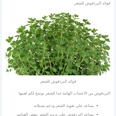
فوائد البردقوش للشعر
فوائد البردقوش للشعر
البردقوش من الاعشاب الهامة جدا للشعر نوضح لكم اهمها
يساعد علي تقوية الشعر ودعم بصيلاته.
يساعد البردقوش على تزويد الشعر ببعض العناصر