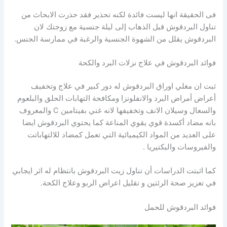
فى الحقيقة انها ليست فائدة لكنه تحذير فقد حذرت الابحاث من
تناول البردقوش قبل الذهاب إلى ليلة جنسية مع زوجتك لان
البردقوش يقلل من الشهوة الجنسية والرغبة في ممارسة الجنس.
فوائد البردقوش في علاج نزلات البرد والكحة
ثبت ان مغلي اوراق البردقوش له دور كبير في علاج وتخفيف
أعراض أمراض البرد والانفلونزا ومكافحة التهابات الحلق والبلعوم
والسعال وسيلان الانف وتخفيفها لانه غني بفيتامين C والمعروف
بانه مضاد أكسدة قوي يقوي المناعة كما يحتوي البردقوش ايضا
على العديد من المواد الكيميائية التي تعمل كمضاد للالتهاباتت
والفيروسات والبكتيريا .
كما اثبتت الدراسات أن تناول زيت البردقوش بانتظام له اثر ايجابي
في تعزيز صحة الرئتين و تقليل اعراض الربو وعلاج الكحة.
فوائد البردقوش للحمل