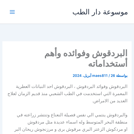
خطي
موسوعة دار الطب
لى
لمحتوى
البردقوش وفوائده وأهم
أستخداماته
بواسطة
26 أبريل، 2024
/
maes811
البردقوش وفوائد البردقوش ، البردقوش احد النباتات العطرية
المعمرة التي استخدمت في الطب الشعبي منذ قديم الزمان لعلاج
العديد من الامراض.
والبردقوش ينتمي الي نفس فصيلة النعناع وتنتشر زراعته في
منطقة البحر المتوسط وله اسماء عديدة مثل مردقوش
او مردكوش الزعتر البري مرقوش برى و مرزنجوش ريحان البر