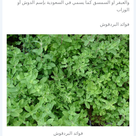
والعبقر او السمسق كما يسمي في السعودية بإسم الدوش أو
الوزاب
فوائد البردقوش
فوائد البردقوش