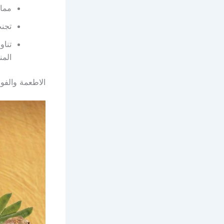
ممار
تجنب
تناو
الم
الاطعمة والفو