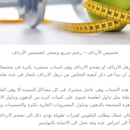
تخسيس الأرداف – رجيم سريع وصحى لتخسيس الأرداف
رهل الارداف او تضخم الارداف وهى اسباب منتشره بكثرة فى مجتمعاتنا
بل ان نبدأ فى ذكر كيفية التخلص من ترهل الارداف بايجاز فى عدة نقاط
هذه الاسباب وهى عامل مشترك فى كل مشاكل السمنة الا وهى العادا
طئة مثل تناول اطعمة تحتوى على كميات كبره من الدهون وتناول ال
هزة المشبعة بالدهون وتناول المشروبات الغازية بكثرة والشبسيات وغ
كان عملك يتطلب الجلوس لفترات طويلة يؤدى ذلك الى تضخم الارداف
ً الى امراض عده وقد تصل الى الاصابة بالبواسير