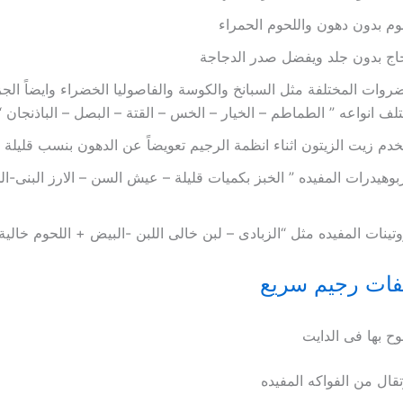
وم بدون دهون واللحوم الحمراء
اج بدون جلد ويفضل صدر الدجاجة
روات المختلفة مثل السبانخ والكوسة والفاصوليا الخضراء وايضاً الج
لف انواعه ” الطماطم – الخيار – الخس – القتة – البصل – الباذنجان “
دم زيت الزيتون اثناء انظمة الرجيم تعويضاً عن الدهون بنسب قليلة
بوهيدرات المفيده ” الخبز بكميات قليلة – عيش السن – الارز البنى-ال
وتينات المفيده مثل “الزبادى – لبن خالى اللبن -البيض + اللحوم خالية
ات رجيم سريع
وح بها فى الدايت
تقال من الفواكه المفيده