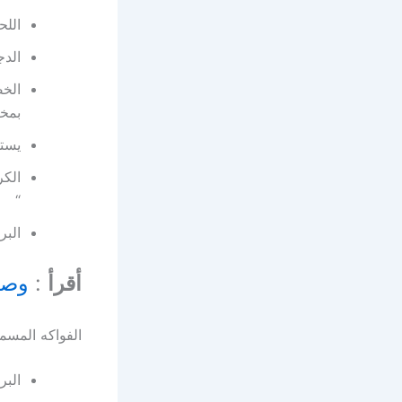
اللح
الدج
الخض
بمخت
يستخ
الكر
“
البر
أقرأ
:
وصف
الفواكه المسم
البر