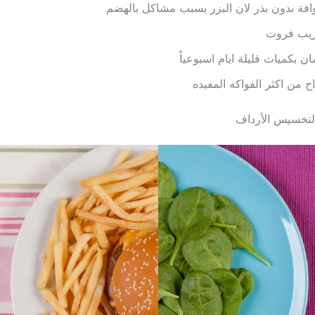
افة بدون بذر لان البزر يسبب مشاكل بالهضم
ريب فروت
ان بكميات قليلة ايام اسبوعياً
اح من اكثر الفواكه المفيده
تخسيس الأرداف