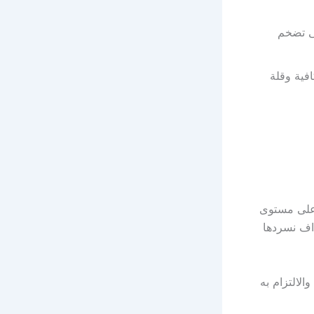
لى تضخم
افية وقلة
 على مستوى
داف نسردها
الالتزام به