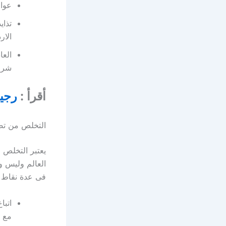
عوام
تذاي
الار
العا
شرب 
أقرأ :
رجيم
التخلص من تض
يعتبر التخلص 
العالم وليس و
فى عدة نقاط 
اتبا
مع ت