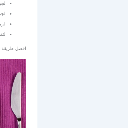
الجو
الج
الرم
التف
افضل طريقة ل