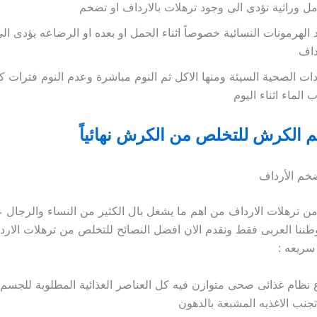
ل وراثية تؤدى الى وجود ترهلات بالارداف او تضخم
د الهرمونات النسائية خصوصاً اثناء الحمل او بعده او الرضاعه يؤدى ا
داف
دات الصحية السيئة ومنها الاكل ثم النوم مباشرة وعدم النوم فترات ك
الماء اثناء اليوم
 الكرش للتخلص من الكرش نهائياً
خم الأرداف
من ترهلات الارداف من اهم ما يشغل بال الكثير من النساء والرجال
طننا العربى فقط ونقدم الان افضل النصائح للتخلص من ترهلات الار
سريعه :
ع نظام غذائى صحى متوازن فيه كل العناصر الغذائية المطلوبة للجسم و
جنب الاغذيه المشبعة بالدهون