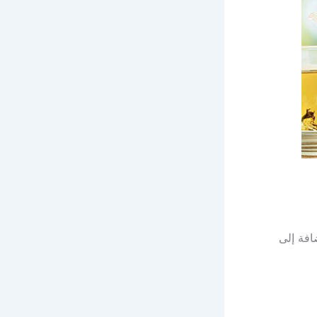
حتوي على فيتامين ب6 وفيتامين ب12 بالإضافة إلى