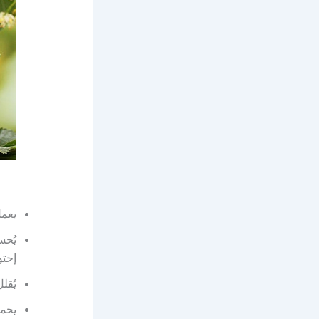
يعمل
إحتو
يُقل
يحمي