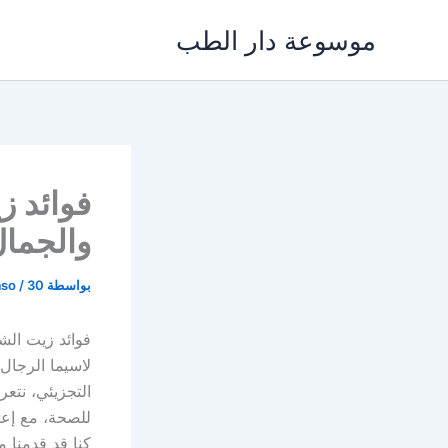
خطي
موسوعة دار الطب
لى
لمحتوى
فوائد ز
والجما
بواسطة
30 مايو، 2024
/
aso
فوائد زيت الشا
لاسيما الرجال
التجزيئي، نتع
للصحة، مع إعط
كنا قد قدمنا 