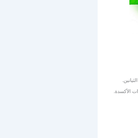
يانين.
ت الأكسدة.