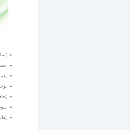
يُسا
يعمل
يعمل
يؤخر
يُحا
يقوم
يُع