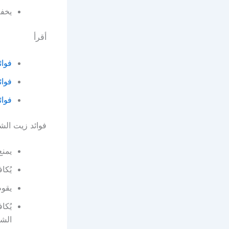
يخفض
أقرأ
فوائ
فوائ
فوائ
فوائد زيت الش
يمن
يُكا
يقوم
يُكا
الشع