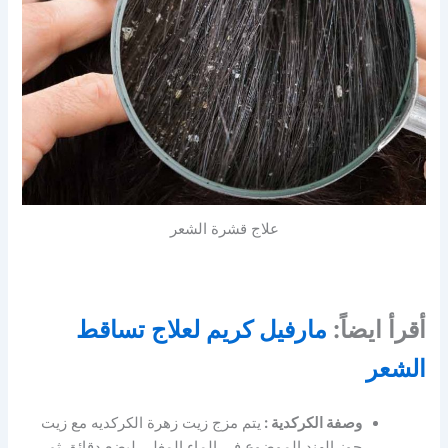
علاج قشرة الشعر
أقرأ ايضاً:
مارفيل كريم لعلاج تساقط
الشعر
وصفة الكركدية :
يتم مزج زيت زهرة الكركديه مع زيت
جوز الهند الموضوع في الماء المغلي لبضع دقائق ثم