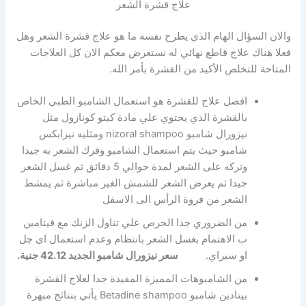
علاج قشرة الشعر
والان السؤال الهام الذي يطرح نفسه ما هو علاج قشرة الشعر وهل
فعلا هناك علاج قاطع نهائي له نستعرض معكم الان كل العلاجات
المتاحة للتخلص الأكيد من القشرة بأمر الله.
افضل علاج للقشرة هو استعمال الشامبو الطبي الخاص
بالقشرة الذي يحتوي علي مادة كيتو كونازول مثل
نيزورال شامبو nizoral shampoo ومثليه نيزابكس
شامبو حيث يتم استعمال الشامبو وفرك الشعر به جيدا
وتركه على الشعر لمدة حوالي 5 دقائق ثم غسل الشعر
جيدا ثم يعرض الشعر للشمش الغير مباشرة ثم يمشط
الشعر من فروة الرأس الى الاسفل
من الضروري جدا الحرص علي تناول الزنك مع فيتامين
ب الاهتمام بغسل الشعر بانتظام وعدم استعمال اى جل
او سبراي.
سعر نيزورال شامبو الجديد 42.12 جنية.
من الشامبوهات المميزة المفيدة جدا لعلاج القشرة
بيتادين شامبو Betadine shampoo يأتي بنتائج مبهرة