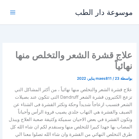
خطي
موسوعة دار الطب
لى
لمحتوى
علاج قشرة الشعر والتخلص منها
نهائياً
بواسطة
23 يناير، 2022
/
maes811
علاج قشرة الشعر والتخلص منها نهائياً ، من أكثر المشاكل التي
تزعج الكثيرون قشرة الشعر Dandruff التى تتكون عند بصيلات
الشعر فتسبب ازعاجاً شديداً وحكة وتكثر القشرة فى الشتاء عن
الصيف والقشرة هي التهاب جلدي يصيب فروة الرأس وأحياناً
وتكون القشرة في بعض الاحيان سميكة وكثيفة صعبة العلاج ويبذل
المصاب بها جهدا كبيرا للتخلص منها وسنقدم لكم ان شاء الله كل
طرق التخلص النهائي من القشرة وان شاء الله تصلوا معنا الي