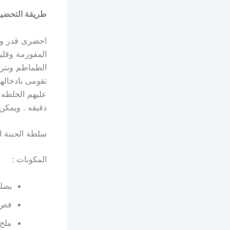
طريقة التحضير
احضرى قدر وضع
المفورمة وقلي
الطماطم ونترك
تقومى بادخال
دقيقه . ويمكن 
سلطة الجبنة ال
المكونات :
بصل
فص 
ملح