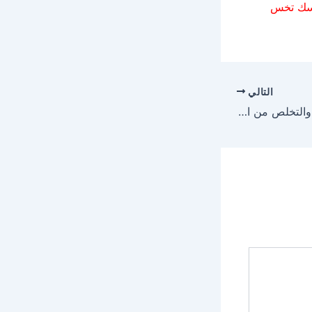
سك تخس
التالي
الكرش – رجيم الكرش والتخلص من الكرش نهائياً