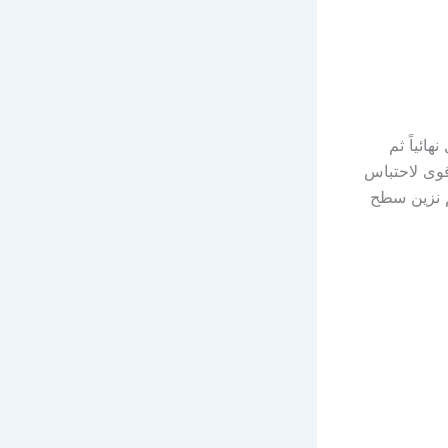
ائياً ثم
قوى لاحتباس
م نزين سطح