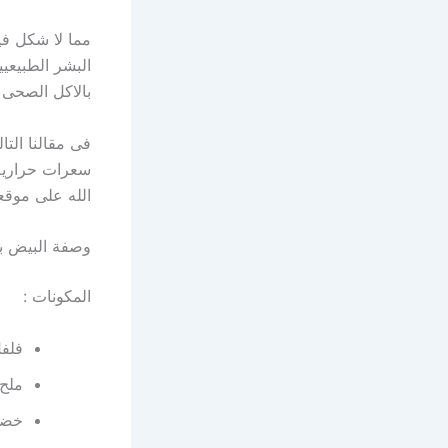
مما لا شكل في
البشر الطبيعيي
بالاكل الصحى ل
فى مقالنا التا
سعرات حرارية 
الله على موقع
وصفة البيض با
المكونات :
فلف
ملح
خضر