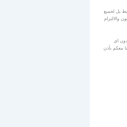
ط بل لجميع
ن والالتزام
دون اى
ا معكم بأذن