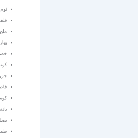
ثوم
فلف
ملح
بهار
خضر
كوب
جزر
فاصو
كوس
باذن
بصل
طما