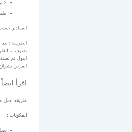
2 بيضة
طما
المقادير حسب 
الطريقة : يتم 
نضيف له القلي
البول ثم نضيف
القرص بشرائح 
اقرأ ايضاً 
طريقة عمل صي
المكونات :
بصل