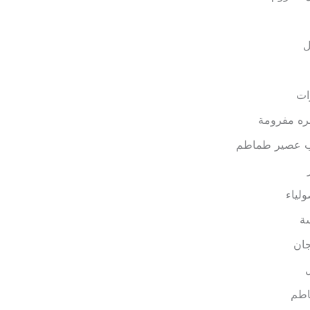
ل
ات
ه مفرومة
 عصير طماطم
لياء
ة
جان
طم