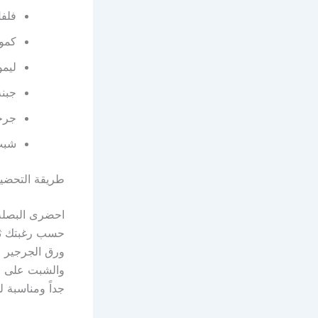
فلف
كمو
ليم
جبنة
جرج
شبت
طريقة التحضي
احضرى البصله 
حسب رغبتك ثم 
ورق الجرجير و
والشبت على ال
جداً ومناسبة لل