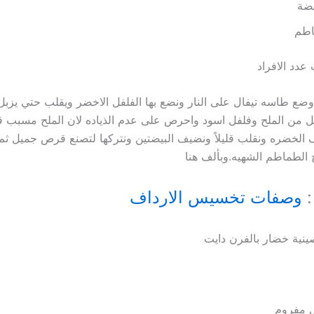
طم
عدد الافراد
وضع طاسه تيفال على النار ونضع بها الفلفل الاخضر ويقلب حتي يزبل نه
ل من الملح وفلفل اسود واحرص على عدم الذياده لان الملح مسبب 
 الخضره ونقلب قليلاً ونضيف البيضتين ونتركها لتصنع قرص جميل ث
الطماطم الشهيه.وبألف هنا
:
وصفات تخسيس الارداف
نية خضار بالفرن دايت
 مفروم