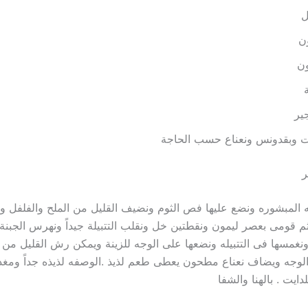
ل
ن
ون
ير
 وبقدونس ونعناع حسب الحاجة
ر
المبشوره ونضع عليها فص الثوم ونضيف القليل من الملح والفلفل و
قومى بعصر ليمون ونقطتين خل ونقلب التتبيلة جيداً ونهرس الجبنة 
نغمسها فى التتبيله ونضعها على الوجه للزينة ويمكن رش القليل من 
وجه ويضاف نعناع مطحون يعطى طعم لذيذ .الوصفه لذيذه جداً ومغذ
دايت . بالهنا والشفا