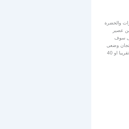
رات والخضرة
من عصير
لتى سوف
ذنجان وضعى
عليهم الخلطه التى صنعناها سابقاً ثم نغطيها بورق فويل وندخلها الفرن نصف ساعه تقريبا او 40