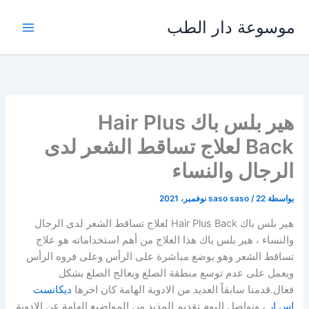
خطي
موسوعة دار الطب
لى
لمحتوى
هير بلس باك Hair Plus
Back لعلاج تساقط الشعر لدى
الرجال والنساء
بواسطة
22 نوفمبر، 2021
/
saso saso
هير بلس باك Hair Plus Back لعلاج تساقط الشعر لدى الرجال
والنساء ، هير بلس باك هذا العلاج من أهم استخداماته هو علاج
تساقط الشعر وهو يوضع مباشرة على الرأس وعلى فروه الرأس
ويعمل على عدم توسع منطقة الصلع ويعالج الصلع بشكل
فعال.قدمنا سابقاً العديد من الادوية الهامة كان اخرها
ديكانست
اس ار
، ونواصل اليوم تقديم المذيد من المواضيع الهامة عن الادوية