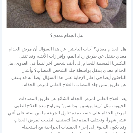
هل الجذام معدي؟
هل الجذام معدي؟ أجاب الباحثين عن هذا السؤال أن مرض الجذام
معدي ينتقل عن طريق رذاذ الفم، وإفرازات الأنف، وقد تنقل
البكتيريا المسببة للجذام إلى أنف شخص آخر لتبدأ في العدوى، هل
الجذام معدي ينتقل بواسطة جلد الشخص المصاب؟ وأشار
الباحثين أيضا في إطار الإجابة على هذا السؤال أيضا أنه قد ينتقل
عن طريق مس جلد المصاب، العلاج الطبي لمرض الجذام.
يعد العلاج الطبي لمرض الجذام الشائع عن طريق المضادات
الحيوية، مثل “ريفامبيسين، ودابسن” وتتراوح مدة العلاج الطبي
لمرض الجذام على حسب مدة تناول الجرعة ما بين ستة على أثني
عشر شهراً، وتختلف المدة تبعاُ لتصنيف الطبيب لمرض الجذام،
وقد يكون اللجوء إلى إجراء العمليات الجراحية مع استخدام