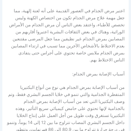
اعتبر مرض الجذام في العصور القديمة على أنه لعنة إلهية، مما
جعل مهمة علاج مرض الجذام تكون من اختصاص الكهنة وليس
تخصص للأطباء، واعتقد بعض الناس أن مرض الجذام من الأمراض
الوراثية، وهناك في بعض الثقافات البشرية اعتبروا أقاربهم من
المصابين بمرض الجذام غير نظيفين مما جعل المرضى مقتنعين
بعدم الاختلاط بالأشخاص الآخرين مما تسبب في ارتداء المصابين
بمرض الجذام ملابس خاصة تحتوي على أجراس حتى يتفادى
الناس الاختلاط بهم.
أسباب الإصابة بمرض الجذام:
من أسباب الإصابة بمرض الجذام هي نوع من أنواع البكتيريا
المتفطرة الجذامية والتي تنمو في خلايا الجسم البشري فقط، وتم
وصف البكتيريا التي تعد من أسباب الإصابة بمرض الجذام
بالجذامية لإنها تحتوي على حامض كيميائي سريع التأثير، وهذه
البكتيريا تستغرق وقت طويل من أجل العمل على إنتاج الخلايا
داخل الجسم البشري المصاب تتراوح ما بين 12 إلى 14 يوماً، وتنمو
في درجة حرارة تتراوح ما بين 80,9 إلى 86 فهرنهايت، وتتطور