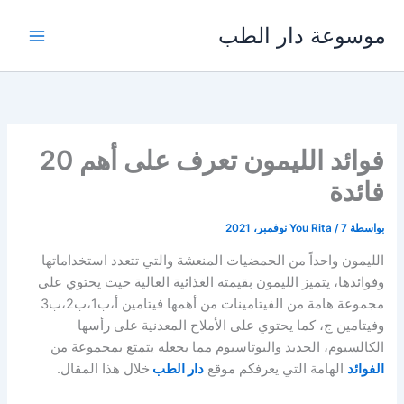
خطي
موسوعة دار الطب
لى
لمحتوى
فوائد الليمون تعرف على أهم 20
فائدة
بواسطة
7 نوفمبر، 2021
/
You Rita
الليمون واحداً من الحمضيات المنعشة والتي تتعدد استخداماتها
وفوائدها، يتميز الليمون بقيمته الغذائية العالية حيث يحتوي على
مجموعة هامة من الفيتامينات من أهمها فيتامين أ،ب1،ب2،ب3
وفيتامين ج، كما يحتوي على الأملاح المعدنية على رأسها
الكالسيوم، الحديد والبوتاسيوم مما يجعله يتمتع بمجموعة من
الفوائد
الهامة التي يعرفكم موقع
دار الطب
خلال هذا المقال.