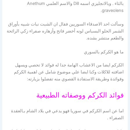
بالثاء . وبالانجليزي اسمه Dill والاسم العلمي Anethum
graveolens.
وسألت احد الاصدقاء السوريين فقال ان الشبت نبات شبيه بأوراق
الشمر الحلو البسباس لونه أخضر فاتح وأزهاره صفراء زكي الرائحة
والطعم منتشر بشده.
ما هو الكركم بالسوري
الكركم ايضا من الاعشاب الهامة جدا له فوائد لا تحصي ويسهل
اضافته للاكلات وكنا ايضا علي موضوع شامل عن اهمية الكركم
وفوائدة وطريقة الاستفادة القصوي منه تفضلوا بزيارته:
فوائد الكركم ووصفاته الطبيعية
اما عن اسم الكركم في سوريا فهو يدعي في بلاد الشام بـالعقدة
الصفراء .