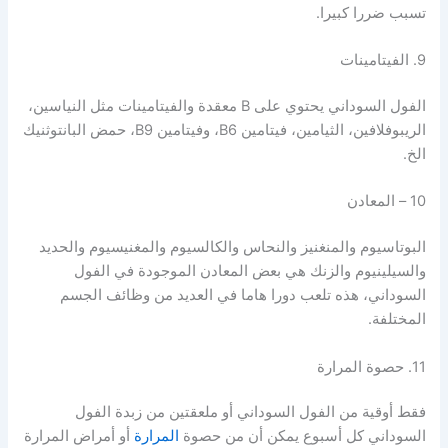
تسبب ضررا كبيرا.
9. الفيتامينات
الفول السوداني يحتوي على B معقدة والفيتامينات مثل النياسين،
الريبوفلافين، الثيامين، فيتامين B6، وفيتامين B9، حمض البانتوثنيك
الخ.
10 – المعادن
البوتاسيوم والمنغنيز والنحاس والكالسيوم والمغنيسيوم والحديد
والسيلينيوم والزنك هي بعض المعادن الموجودة في الفول
السوداني، هذه تلعب دورا هاما في العديد من وظائف الجسم
المختلفة.
11. حصوة المرارة
فقط أوقية من الفول السوداني أو ملعقتين من زبدة الفول
السوداني كل أسبوع يمكن أن من حصوة
المرارة
أو أمراض المرارة