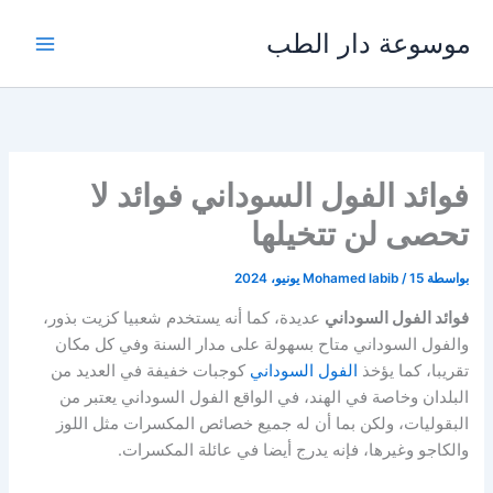
خطي
موسوعة دار الطب
لى
لمحتوى
فوائد الفول السوداني فوائد لا
تحصى لن تتخيلها
بواسطة
15 يونيو، 2024
/
Mohamed labib
فوائد الفول السوداني
عديدة، كما أنه يستخدم شعبيا كزيت بذور،
والفول السوداني متاح بسهولة على مدار السنة وفي كل مكان
تقريبا، كما يؤخذ
الفول السوداني
كوجبات خفيفة في العديد من
البلدان وخاصة في الهند، في الواقع الفول السوداني يعتبر من
البقوليات، ولكن بما أن له جميع خصائص المكسرات مثل اللوز
والكاجو وغيرها، فإنه يدرج أيضا في عائلة المكسرات.