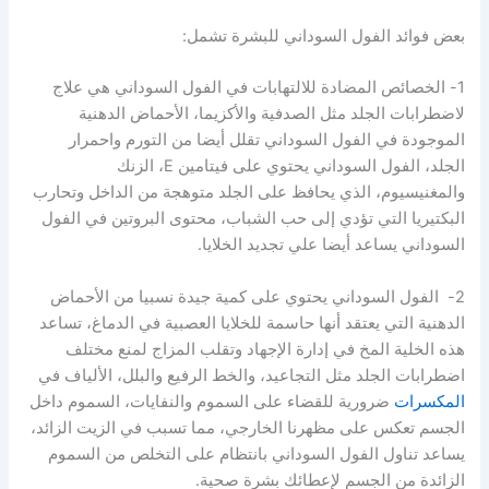
بعض فوائد الفول السوداني للبشرة تشمل:
1- الخصائص المضادة للالتهابات في الفول السوداني هي علاج
لاضطرابات الجلد مثل الصدفية والأكزيما، الأحماض الدهنية
الموجودة في الفول السوداني تقلل أيضا من التورم واحمرار
الجلد، الفول السوداني يحتوي على فيتامين E، الزنك
والمغنيسيوم، الذي يحافظ على الجلد متوهجة من الداخل وتحارب
البكتيريا التي تؤدي إلى حب الشباب، محتوى البروتين في الفول
السوداني يساعد أيضا علي تجديد الخلايا.
2- الفول السوداني يحتوي على كمية جيدة نسبيا من الأحماض
الدهنية التي يعتقد أنها حاسمة للخلايا العصبية في الدماغ، تساعد
هذه الخلية المخ في إدارة الإجهاد وتقلب المزاج لمنع مختلف
اضطرابات الجلد مثل التجاعيد، والخط الرفيع والبلل، الألياف في
المكسرات
ضرورية للقضاء على السموم والنفايات، السموم داخل
الجسم تعكس على مظهرنا الخارجي، مما تسبب في الزيت الزائد،
يساعد تناول الفول السوداني بانتظام على التخلص من السموم
الزائدة من الجسم لإعطائك بشرة صحية.