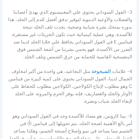
3- الفول السوداني يحتوي علي المغنيسيوم الذي يهدئ أعصابنا
والعضلات والأوعية الدموية لتوفير تدفق أفضل للدم إلى الجلد، هذا
بدوره يمنحك بشرة شبابية وصحية، يحدث تلف الجلد نتيجة
للأكسدة، وهي عملية كيميائية حيث تكون الجزيئات غير مستقرة،
فيتامين E في الفول السوداني يحافظ علي خلايا الجلد لدينا ضد
الضرر من الأكسدة، فهو يحمي بشرتنا من أشعة الشمس فوق
البنفسجية القاسية للحماية من حرق الشمس وتلف الجلد.
4- علامات
الشيخوخة
مثل التجاعيد، هي واحدة من أكبر امخاوف
الجمال لدينا، الفول السوداني يحتوي على كمية كبيرة من فيتامين
C وهو مطلوب لإنتاج الكولاجين، الكولاجين مطلوب للحفاظ على
الأوتار والجلد والغضاريف، فإنه يوفر الحزم والمرونة على الجلد
لإبقاء الجلد شباب ونضرة.
5- بيتا كاروتين، هو مضاد للأكسدة وجد في الفول السوداني وهو
أمر بالغ الأهمية لصحة الجلد، يتم تحويلها إلى فيتامين (أ) في
الجسم مما يساعد في نمو وإصلاح أنسجة الجسم، وهكذا يساعد
الفول السوداني على شفاء الجروح والكدمات بوتيرة أسرع، الفول