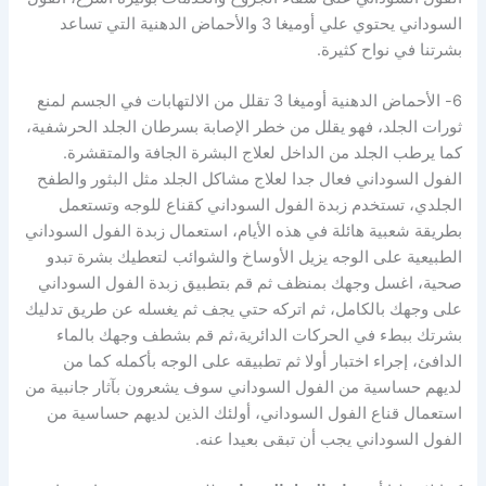
السوداني يحتوي علي أوميغا 3 والأحماض الدهنية التي تساعد
بشرتنا في نواح كثيرة.
6- الأحماض الدهنية أوميغا 3 تقلل من الالتهابات في الجسم لمنع
ثورات الجلد، فهو يقلل من خطر الإصابة بسرطان الجلد الحرشفية،
كما يرطب الجلد من الداخل لعلاج البشرة الجافة والمتقشرة.
الفول السوداني فعال جدا لعلاج مشاكل الجلد مثل البثور والطفح
الجلدي، تستخدم زبدة الفول السوداني كقناع للوجه وتستعمل
بطريقة شعبية هائلة في هذه الأيام، استعمال زبدة الفول السوداني
الطبيعية على الوجه يزيل الأوساخ والشوائب لتعطيك بشرة تبدو
صحية، اغسل وجهك بمنظف ثم قم بتطبيق زبدة الفول السوداني
على وجهك بالكامل، ثم اتركه حتي يجف ثم يغسله عن طريق تدليك
بشرتك ببطء في الحركات الدائرية،ثم قم بشطف وجهك بالماء
الدافئ، إجراء اختبار أولا ثم تطبيقه على الوجه بأكمله كما من
لديهم حساسية من الفول السوداني سوف يشعرون بآثار جانبية من
استعمال قناع الفول السوداني، أولئك الذين لديهم حساسية من
الفول السوداني يجب أن تبقى بعيدا عنه.