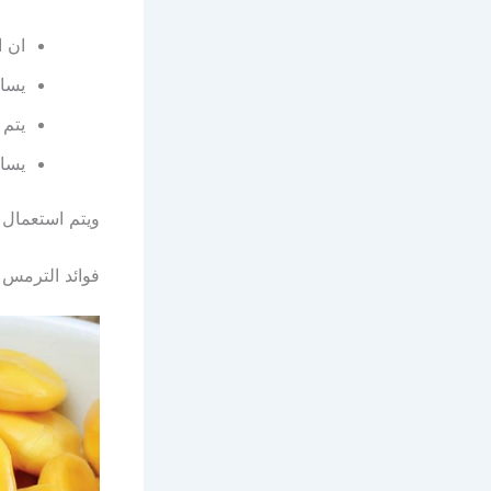
ان 
يساع
يتم 
يساع
ويتم استعمال 
فوائد الترمس 