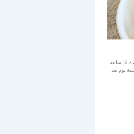
للترمس ايضا فوائد هامة جدا للشعر نوضحها لكم حيث يتم نقع الترمس في الماء لمدة 12 ساعة
فة يوم بعد