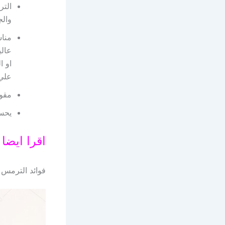
التر
والج
منا
عالي
او ا
علي 
مقو
يحسن
اقرا ايضا
فوائد الترمس 