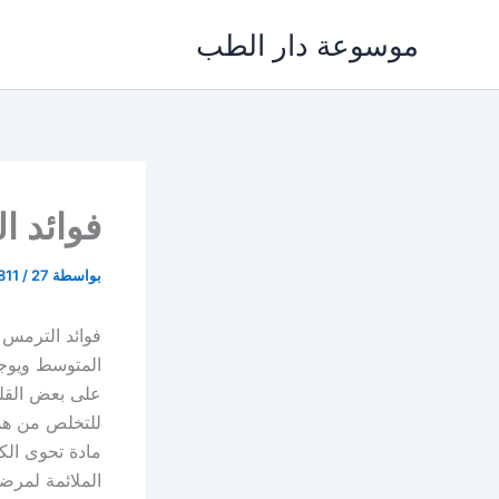
خطي
موسوعة دار الطب
لى
لمحتوى
فوائد ا
بواسطة
27 مارس، 2024
/
811
فوائد الترمس 
المتوسط ويوجد
على بعض القلوي
للتخلص من هذه
مادة تحوى الكا
الملائمة لمرض