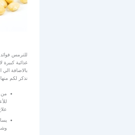
للترمس فوائد 
غذائية كبيرة 
بالاضافة الي 
نذكر لكم منها 
من ا
للأع
علاج
يساع
وشد