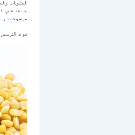
النشويات وال
يساعد علي الح
موسوعة دار ا
فوائد الترمس