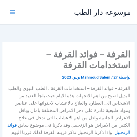
خطي
موسوعة دار الطب
لى
لمحتوى
القرفة – فوائد القرفة –
استخدامات القرفة
بواسطة
27 يونيو، 2023
/
Mahmoud Salem
القرفة – فوائد القرفة – استخدامات القرفة ، الطب النبوى والطب
البديل اصبح من اهم الاتجهات هذه الايام حيث يلجأ العديد من
الاشخاص الى العطاره والعلاج بالاعشاب لاحتوائها على عناصر
ومواد طبيعية قادرة على دحر الامراض المختلفة بامان وباقل
الاعراض الجانبية ولعل من اهم الاعشاب التى تدخل فى علاج
الكثير من الامراض هو الزنجبيل وقد ذكرنا فى موضوع سابق
فوائد
الزنجبيل
واذا ذكرنا الزنجبيل نذكر قرينه القرفة لذلك قررنا اليوم