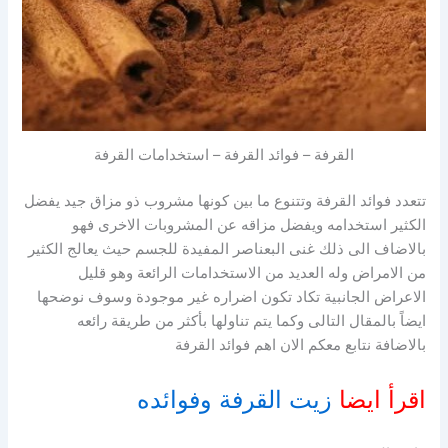
القرفة – فوائد القرفة – استخدامات القرفة
تتعدد فوائد القرفة وتتنوع ما بين كونها مشروب ذو مزاق جيد يفضل
الكثير استخدامه ويفضل مزاقه عن المشروبات الاخرى فهو
بالاضاف الى ذلك غنى البعناصر المفيدة للجسم حيث يعالج الكثير
من الامراض وله العديد من الاستخدامات الرائعة وهو قليل
الاعراض الجانبية تكاد تكون اضراره غير موجودة وسوف نوضحها
ايضاً بالمقال التالى وكما يتم تناولها بأكثر من طريقة رائعه
بالاضافة نتابع معكم الان اهم فوائد القرفة
اقرأ ايضا
زيت القرفة وفوائده