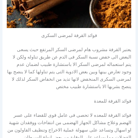
فوائد القرفة لمرضى السكرى
يعتبر القرفة مشروب هام لمرضى السكر المرتفع حيث يسعى
البعض الى خفض نسبة السكر فى الدم عن طريق تناوله ولكن لا
يتم استعماله لمرضى السكر الا باستشارة طبيب لضمان عدم
وجود تعارض بينها وبين بعض الادوية التى يتم تناولها كما لا ينصح بها
لمرضى السكرى المنخفض لانها تذيد من انخفاض السكر لذلك لا
ينصح بشربها الا باستشارة طبيب مختص
فوائد القرفة للمعدة
فوائد القرفة للمعده لا تحصى فى عامل قوى للقضاء على عسر
الهضم وعلاج مشاكل الجهاز الهضمى من انتفاخات ووفقدان شهية
او اسهال وتساعد على سهولة عملية الاخراج وتنظيف القاولون من
الفضلات مما يساعد على الوقاية من بعض انواع السرطان