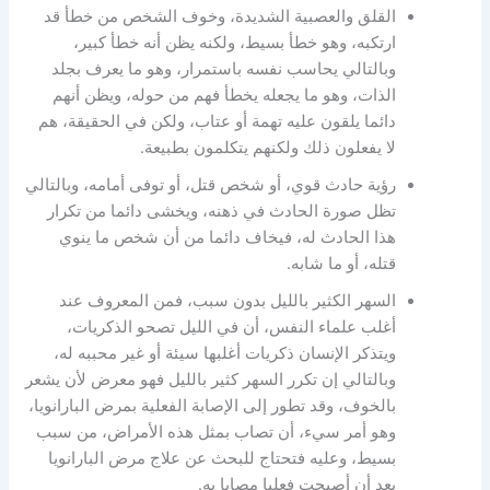
القلق والعصبية الشديدة، وخوف الشخص من خطأ قد
ارتكبه، وهو خطأ بسيط، ولكنه يظن أنه خطأ كبير،
وبالتالي يحاسب نفسه باستمرار، وهو ما يعرف بجلد
الذات، وهو ما يجعله يخطأ فهم من حوله، ويظن أنهم
دائما يلقون عليه تهمة أو عتاب، ولكن في الحقيقة، هم
لا يفعلون ذلك ولكنهم يتكلمون بطبيعة.
رؤية حادث قوي، أو شخص قتل، أو توفى أمامه، وبالتالي
تظل صورة الحادث في ذهنه، ويخشى دائما من تكرار
هذا الحادث له، فيخاف دائما من أن شخص ما ينوي
قتله، أو ما شابه.
السهر الكثير بالليل بدون سبب، فمن المعروف عند
أغلب علماء النفس، أن في الليل تصحو الذكريات،
ويتذكر الإنسان ذكريات أغلبها سيئة أو غير محببه له،
وبالتالي إن تكرر السهر كثير بالليل فهو معرض لأن يشعر
بالخوف، وقد تطور إلى الإصابة الفعلية بمرض البارانويا،
وهو أمر سيء، أن تصاب بمثل هذه الأمراض، من سبب
بسيط، وعليه فتحتاج للبحث عن علاج مرض البارانويا
بعد أن أصبحت فعليا مصابا به.