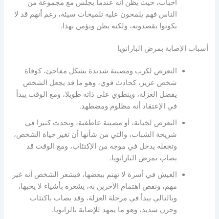
أحباب، حيث يظن أنه عندما يجلس مع مجموعة من
الناس فهم يلمحون عليه تلميحات سيئة، رغم أنهم قد لا
يكونوا يقصدونه، ولكنه يظن ويؤمن بهذا.
أسباب الإصابة بمرض البارانويا
التعرض لكرب ومصيبة شديدة بشكل مفاجئ، كوفاة
شخص عزيز، كحادث قوي، وهو ما قد يجعل الشخص
يفضل العزلة، وينطوي على ذاته طويلا، ومع الوقت يبدأ
في الإعتقاد أنه مظلوم ومضطهد.
التعرض لخيانة، أو مصيبة عاطفية، وتحدث كثيرا في
شريحة الشباب، والتي من شأنها أن تغير حياة الشخص،
وتجعله يدخل في موجة من الإكتئاب، ومع الوقت قد
يصاب بمرض البارانويا.
العيش في أسرة لا تهتم ببعضها، فيشعر الشخص أنه غير
مهم، ونقص اهتمام الآخرين به، يشعره بأشياء لا يحبها،
وبالتالي يبدأ في مرحلة العزلة، وقد يصاب باكتئاب
وحزن شديد، وهو ما يمهد للإصابة بالرانويا.