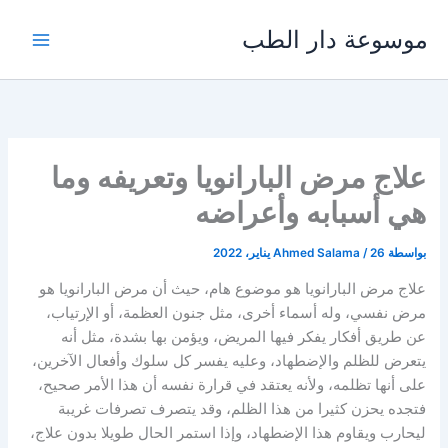
خطي
موسوعة دار الطب
لى
لمحتوى
علاج مرض البارانويا وتعريفه وما
هي أسبابه وأعراضه
بواسطة
26 يناير، 2022
/
Ahmed Salama
علاج مرض البارانويا هو موضوع هام، حيث أن مرض البارانويا هو
مرض نفسي، وله أسماء أخرى، مثل جنون العظمة، أو الإرتياب،
عن طريق أفكار يفكر فيها المريض، ويؤمن بها بشدة، مثل أنه
يتعرض للظلم والإضطهاد، وعليه يفسر كل سلوك وأفعال الآخرين،
على أنها تظلمه، ولأنه يعتقد في قرارة نفسه أن هذا الأمر صحيح،
فتجده يحزن كثيرا من هذا الظلم، وقد يتصرف تصرفات غريبة
ليحارب ويقاوم هذا الإضطهاد، وإذا استمر الحال طويلا بدون علاج،