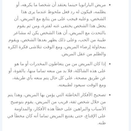
مريض البارانويا حينما يعتقد أن شخصا ما يكرهه، أو
يظلمه، فيكون له رد فعل ملحوظ عندما يرى هذا
الشخص، وعليه فيجب على من يتابع مع المريض، أن
يجعل هذا الشخص يختفى عنه لفترة، ومن ثم يقوم
بالتحدث مع المريض، أن هذا الشخص يكن له مشاعر
طيبة من الحب، وعلى ذلك يظهر بعدها الشخص، ويقوم
بمحاولة إرضاء المريض، ومع الوقت تتلاشى فكرة الكره
والظلم من عقل المريض.
إذا كان المريض من من يتعاطون المخدرات أو ما هو
على هذه الشاكلة، فلا بد من منعه تماما منها، بالقوة، أو
عن طريق مصحة، على كل حال يتم منعه بأي طريقة،
ومع الوقت سيعود لطبيعته.
تصحيح الأفكار الخاطئة التي يؤمن بها المريض، وهذا يتم
من خلال شخص ثقة، قريب من المريض، يقوم بتوضيح
الأسباب والبراهين على خطأ هذه الأفكار، والمداومة
على الإقناع، حتى يقتنع المريض تماما أنه كان مخطأ في
ظنه.