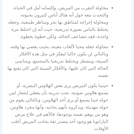
محاولة التقرب من المريض، وإكسابه أمل في الحياة،
والتحدث معه حول أنه هناك أناس كثيرون يحبونه،
ومحاولة إخراجه لمناطق بها بحر ومناظر طبيعية، وجعله
يختلط بالناس بصورة تدريجية، حيث أنه إن اختلط مرة
واحدة، فقد تتضاعف الحالة، ولكن خطوة بخطوة.
محاولة جعله محبا لألعاب معينة، بحيث يقضي بها وقته،
وبالتالي لن يكون خاليا ليفكر في مثل هذه الأفكار
السيئة، وينشغل ويختلط تدريجيا بالمجتمع، ويتناسى
الحالة التي كان عليها، والأفكار السيئة التي كان يقنع بها
نفسه.
حينما يكون المريض يرى بعض الهلاوس البصرية، أو
يسمع هلاوس صوتية، يجب تدريبه بأن يعطي إشعار لمن
حوله حينا يسمع أو يرى أحد الهلاوس، وبالتالي يقوم من
حوله بتهديئة، ويذكروه بأنهم بجانبه، وأنها مجرد هلاوس،
وهو من يوهم نفسه بوجودها، فالأهم في علاج مرض
البارانويا هو وجود أحد مصدر ثقة بجانب المريض أغلب
الأوقات.