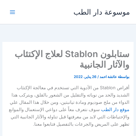
خطي
موسوعة دار الطب
لى
لمحتوى
ستابلون Stablon لعلاج الإكتئاب
والآثار الجانبية
بواسطة
عائشة احمد
/
26 يناير، 2022
أقراص Stablon من الأدوية التي تستخدم في معالجة الإكتئاب
الشديد والحد من نوباته والتقليل من الشعور بالقلق، ويتركب هذا
الدواء من ملح صوديوم ومادة تيانبتين، ومن خلال هذا المقال علي
موقع دار الطب
سوف نتعرف معاً على دواعي الإستعمال والموانع
والإحتياطات التي لابد من معرفتها قبل تناوله والآثار الجانبية التي
تظهر على المريض والجرعات بالتفصيل فتابعوا معنا.