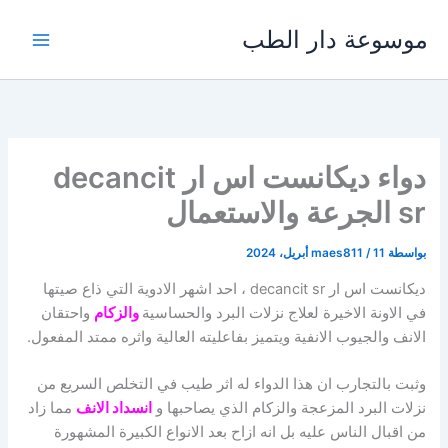
خطي
موسوعة دار الطب
لى
لمحتوى
دواء ديكانست اس ار decancit
sr الجرعة والاستعمال
بواسطة
11 أبريل، 2024
/
maes811
ديكانست اس ار decancit sr ، احد اشهر الادوية التي ذاع صيتها
في الاونة الاخيرة لعلاج نزلات البرد والحساسية
والزكام
واحتقان
الانف والجيوب الانفية ويتميز بفاعليته العالية واثره ممتد المفعول.
وثبت بالتجارب ان هذا الدواء له اثر طيب في التخلص السريع من
نزلات البرد المزعجة والزكام الذي يصاحبها و
انسداد الانف
مما زاد
من اقبال الناس عليه بل انه ازاح بعد الانواع الكبيرة المشهورة