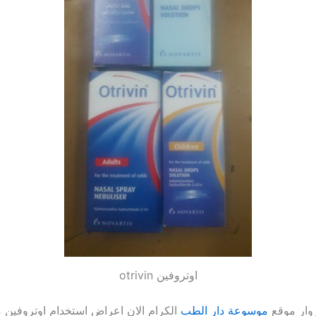
اوتروفين otrivin
وار موقع
موسوعة دار الطب
الكرام الان اعراض استخدام اوتروفين م