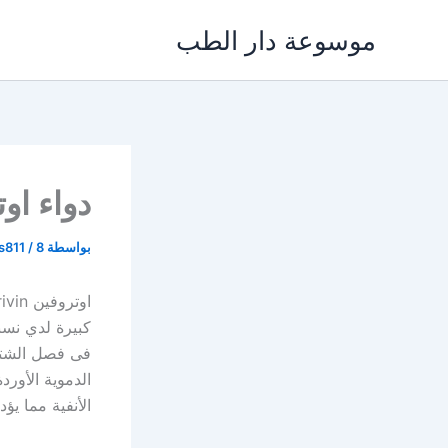
خطي
موسوعة دار الطب
لى
لمحتوى
دواء اوتروفين trivin
بواسطة
8 يناير، 2024
/
s811
كبيرة لدي نسب
فى فصل الشتاء
الدموية الأور
الأنفية مما يؤ