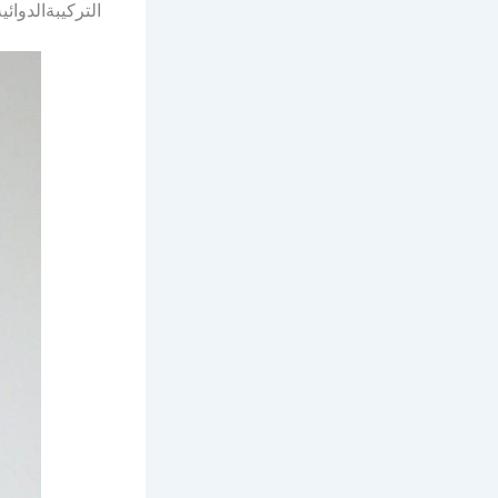
التركيبةالدوائية ل