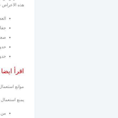
هذه الاعراض ن
الع
جفاف
صعوب
حدوث
حدو
اقرأ ايضا
موانع استعمال
يمنع استعمال ن
من 