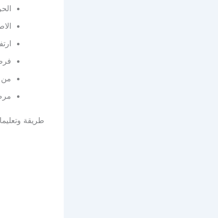
الح
الا
ارتف
فرط 
من ل
مرضي
طريقة وتعليما