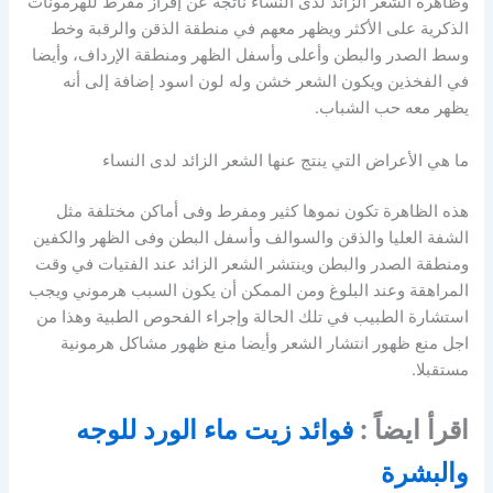
وظاهرة الشعر الزائد لدى النساء ناتجة عن إفراز مفرط للهرمونات
الذكرية على الأكثر ويظهر معهم في منطقة الذقن والرقبة وخط
وسط الصدر والبطن وأعلى وأسفل الظهر ومنطقة الإرداف، وأيضا
في الفخذين ويكون الشعر خشن وله لون اسود إضافة إلى أنه
يظهر معه حب الشباب.
ما هي الأعراض التي ينتج عنها الشعر الزائد لدى النساء
هذه الظاهرة تكون نموها كثير ومفرط وفى أماكن مختلفة مثل
الشفة العليا والذقن والسوالف وأسفل البطن وفى الظهر والكفين
ومنطقة الصدر والبطن وينتشر الشعر الزائد عند الفتيات في وقت
المراهقة وعند البلوغ ومن الممكن أن يكون السبب هرموني ويجب
استشارة الطبيب في تلك الحالة وإجراء الفحوص الطبية وهذا من
اجل منع ظهور انتشار الشعر وأيضا منع ظهور مشاكل هرمونية
مستقبلا.
اقرأ ايضاً :
فوائد زيت ماء الورد للوجه
والبشرة