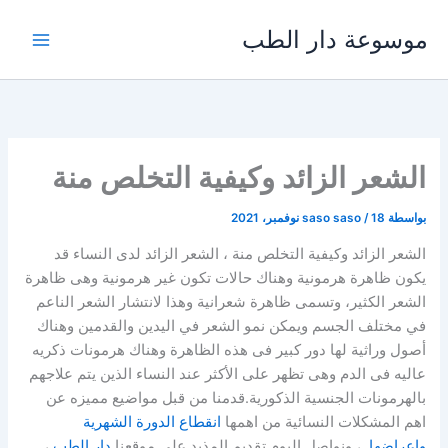
خطي
موسوعة دار الطب
لى
لمحتوى
الشعر الزائد وكيفية التخلص منة
بواسطة
18 نوفمبر، 2021
/
saso saso
الشعر الزائد وكيفية التخلص منة ، الشعر الزائد لدى النساء قد
يكون ظاهرة هرمونية وهناك حالات تكون غير هرمونية وهى ظاهرة
الشعر الكثير، وتسمى ظاهرة شعرانية وهذا لانتشار الشعر الناعم
في مختلف الجسم ويمكن نمو الشعر في اليدين والقدمين وهناك
أصول وراثية لها دور كبير فى هذه الظاهرة وهناك هرمونات ذكريه
عاليه فى الدم وهى تظهر على الأكثر عند النساء الذين يتم علاجهم
بالهرمونات الجنسية الذكورية.قدمنا من قبل مواضيع مميزه عن
اهم المشكلات النسائية من اهمها
انقطاع الدورة الشهرية
واعراضها
، ونواصل اليوم تقديم المذيد على موقعنا
دار الطب
،