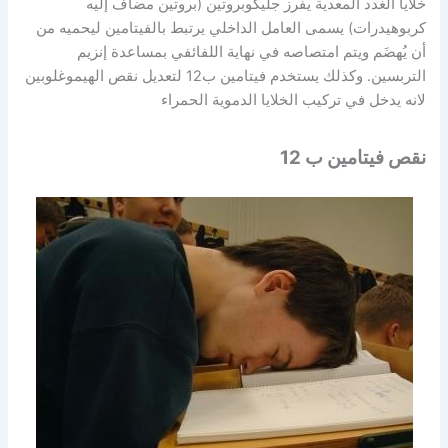
خلايا الغدد المعدية يفرز جليكوبروتين (
بروتين
مضاف إليه
كربوهيدرات
) يسمى العامل الداخلي يرتبط بالفيتامين ليحميه من
أن يُهضَم ويتم امتصاصه في نهاية
اللفائفي
بمساعدة
إنزيم
التربسين
. وكذلك يستخدم فيتامين ب12 لتعديل نقص الهيموغلوبين
لانه يدخل في تركيب الخلايا الدموية الحمراء
نقص فيتامين ب 12