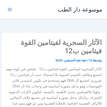
خطي
موسوعة دار الطب
لى
لمحتوى
الآثار السحرية لفيتامين القوة
فيتامين ب12
بواسطة
12 أغسطس، 2024
/
ngn ngn
الآثار السحرية لفيتامين القوة فيتامين ب12 تتلخص في كونه مهم
لجميع وظائف الجسم الحيوية بلا استثناء؛ حيث أن
فيتامين ب12
ضروري لتصنيع ال DNA فهو
يستخدم في تكوين
ثايميدين ثلاثي
الفوسفات وهو يدخل بصورة أساسية في وحدات بناء ال DNA
.
ولهذا
فالفيتامين
شديد الأهمية بالنسبة لتكوين الكرات الدموية
الحمراء ، وكذلك يدخل بصورة أساسية في تصنيع غلاف
الميالين
للألياف العصبية الخاصة بالخلايا العصبية ومن ثم فهو مفيد جدا