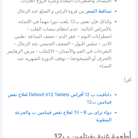
الإمساك واضطربات المعدة وكثرة خروج الغازات
تساقط الشعر
من فروة الراس و الصلع عند الرجال
وكذلك فإن نقص ب12 يلعب دورا مهماً في الإصابة
بالأمراض التالية: عدم انتظام نبضات القلب –
اضطرابات النوم – فقر الدم – ضعف المناعة -طنين
الاذن – سلس البول – الضعف الجنسي عند الرجال –
التقرحات في الفم والأسنان – الاكتئاب – مرض الزهايمر
(الخرف أو الشيخوخة) – توقف الدورة الشهرية عند
النساء
أقرأ
دلتافيت ب 12 أقراص Deltavit b12 Tablets لعلاج نقص
فيتامين ب12
دواء تراى بى Tri – B لعلاج نقص فيتامين ب والجرعة
المطوبة
أطعمة غنية بفيتامين ب12