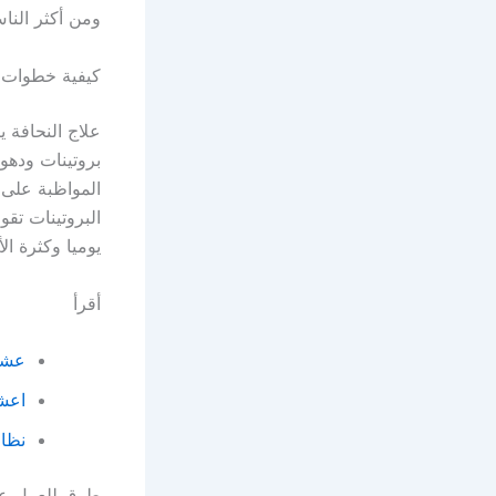
ومن أكثر الناس
كيفية خطوات ع
علاج النحافة 
بروتينات ودهو
المواظبة على 
البروتينات تق
يوميا وكثرة ال
أقرأ
عشبة
اعشا
نظام
طرق للعمل عل