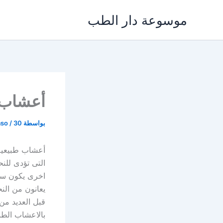
خطي
موسوعة دار الطب
لى
لمحتوى
أعشاب ط
بواسطة
30 مايو، 2024
/
aso
أعشاب طبيعية 
التى تؤدى للنح
اخرى يكون سبب
يعانون من النح
قبل العديد من
بالاعشاب الط