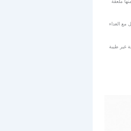
نها ملعقة
 مع الغداء
ة غير طيبة