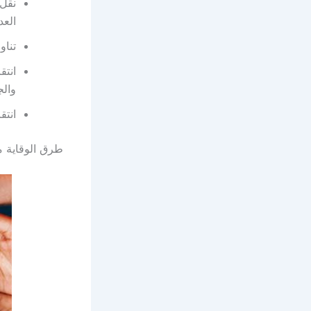
نقل 
العد
تناو
انتق
والج
انتق
طرق الوقاية م