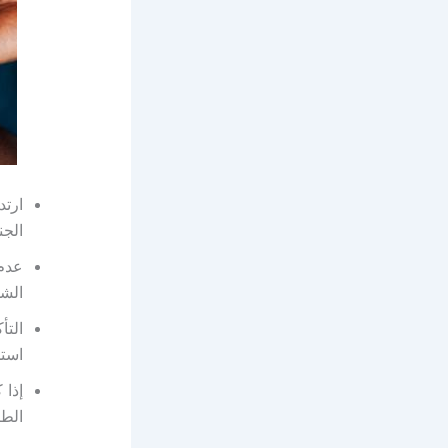
ارتد
الج
عدم 
الشخ
التأ
استخ
إذا 
الطب