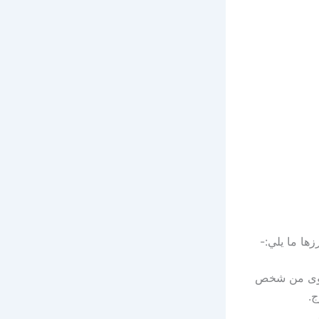
ها ما يلي:-
عدوى من شخص
ج.