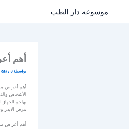
خطي
موسوعة دار الطب
لى
لمحتوى
أهم أع
بواسطة
8 يناير، 2023
/
 Rita
أهم أعراض مرض
الأشخاص والتي
يهاجم الجهاز 
مرض الايدز و
أهم أعراض مر