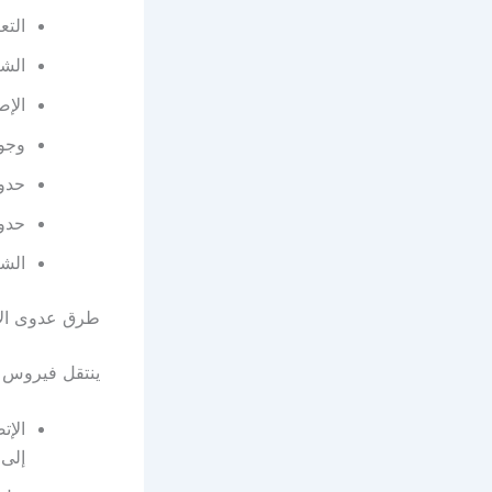
التع
الشع
الإص
وجو
حدوث
حدوث
الشع
طرق عدوى الإ
ينتقل فيروس ا
الإ
إلى 