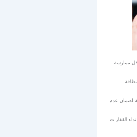
لال ممارسة
نظافة
ية لضمان عدم
داء القفازات