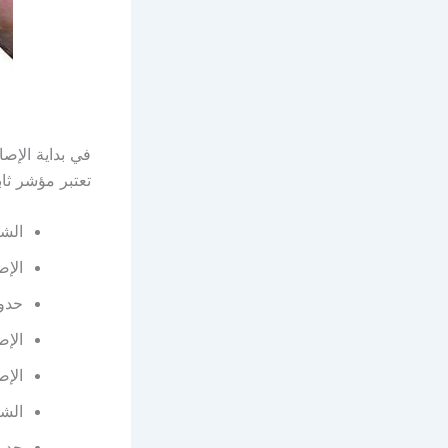
في بداية الإص
تعتبر مؤشر ثاب
الشع
الإص
حدوث
الإص
الإص
الشع
حدو