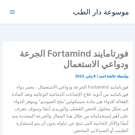
خطي
موسوعة دار الطب
لى
لمحتوى
فورتامايند Fortamind الجرعة
ودواعي الاستعمال
بواسطة
عائشة احمد
/
8 يناير، 2023
فورتامايند Fortamind الجرعة ودواعي الاستعمال ، يعتبر دواء
فورتامايند من أدوية علاج الإصابات الدماغية الوعائية وتعد المادة
الفعالة للدواء هى مادة سيتيكولين”ملح الصوديم” ويتوفر الدواء
فى شكل محلول للحقن العضلى والوريدى أيضًا وسوف نتعرف
على أهم إستخداماته من خلال هذا المقال والجرعة المحددة منه
أيضًا والأثار الجانبية التى تنتج عن تناوله بدون أن يتم إستشارة
الطبيب أو الصيدلاني المختص.