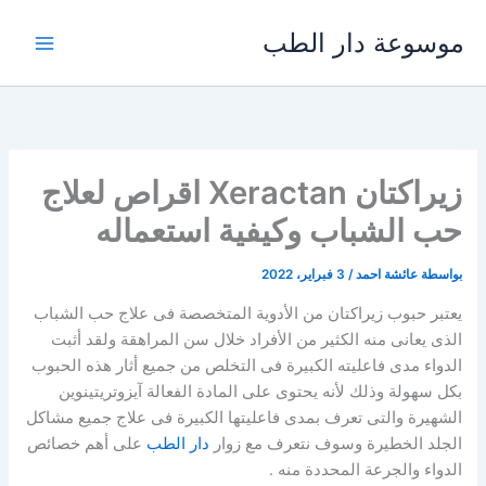
خطي
موسوعة دار الطب
لى
لمحتوى
زيراكتان Xeractan اقراص لعلاج
حب الشباب وكيفية استعماله
بواسطة
عائشة احمد
/
3 فبراير، 2022
يعتبر حبوب زيراكتان من الأدوية المتخصصة فى علاج حب الشباب
الذى يعانى منه الكثير من الأفراد خلال سن المراهقة ولقد أثبت
الدواء مدى فاعليته الكبيرة فى التخلص من جميع أثار هذه الحبوب
بكل سهولة وذلك لأنه يحتوى على المادة الفعالة آيزوتريتينوين
الشهيرة والتى تعرف بمدى فاعليتها الكبيرة فى علاج جميع مشاكل
الجلد الخطيرة وسوف نتعرف مع زوار
دار الطب
على أهم خصائص
الدواء والجرعة المحددة منه .