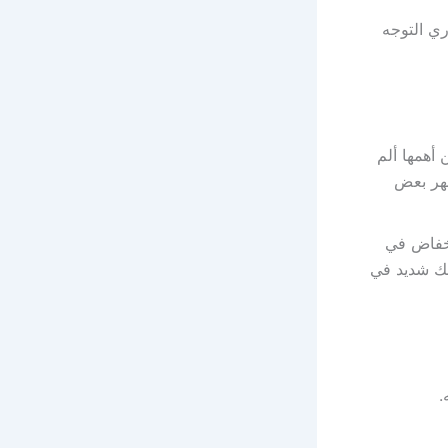
ري التوجه
أهمها ألم
هر بعض
إنخفاض في
عك شديد في
.