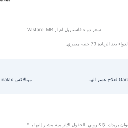
سعر دواء فاستاريل ام ار Vastarel MR
عد الزيادة 79 جنيه مصري.
جاروبرايد Garopride لعلاج عسر الهضم والجرعة المسموح بها
مينالاكس Minalax لعلاج الإمساك
ان بريدك الإلكتروني.
الحقول الإلزامية مشار إليها بـ
*