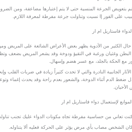
قم بتعويض الجرعة المنسية حتى لا يتم إعتبارها مضاعفة، ومن الضرو
يب على الفور إا نسيت وتناولت جرعة مفرطة لمعرفة اللازم.
 لدواء فاستاريل ام ار
ال الكثير من الأدوية يظهر بعض الأعراض الشائعة على المريض ومن 
البطن وغثيان ورغبة في التقيؤ ودوخة وقد يشعر المريض بضعف وتظ
ور مع الحكة بالجلد، مع عسر هضم وإسهال.
لآثار الجانبية النادرة والتي لا تحدث كثيراً زيادة في ضربات القلب و
 ضغط الدم أثناء الدوخة، والشعور بعدم راحة وقد يحدث إغماء وتو
الأحيان.
موانع لإستعمال دواء فاستاريل ام ار
كنت تعاني من حساسية مفرطة تجاه مكونات الدواء عليك تجنب تناوله
كان الشخص مصاب بأي مرض يؤثر على الحركة فعليه ألا يتناوله.