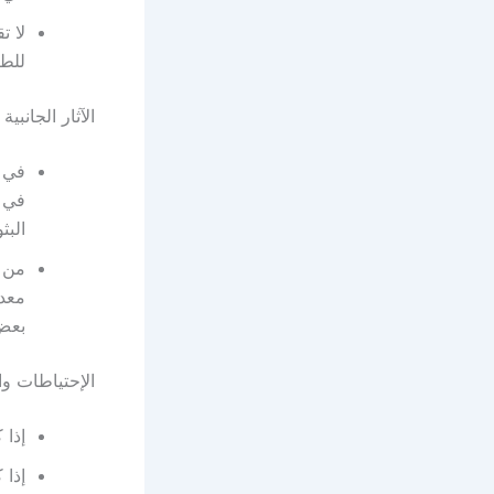
لا ت
للطب
الآثار الجانبية
في ح
في 
البث
من ا
معدل
بعض 
الإحتياطات وال
إذا 
إذا 