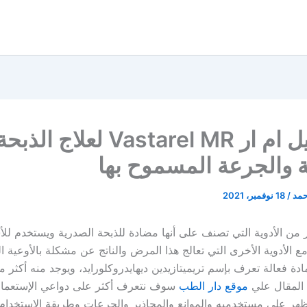
فاستاريل ام ار Vastarel MR لعلاج الذبح
 والجرعة المسموح بها
حمد
/
18 نوفمبر، 2021
ر من الأدوية التي تصنف على أنها مضادة للذبحة الصدرية ويستخدم ل
ع الأدوية الأخرى التي تعالج هذا المرض والناتج عن مشكلة بالأوعية ال
ة فعالة تعرف بإسم تريميتازيدين ديهايدروكلورايد، ويوجد منه أكثر م
 المقال علي
موقع دار الطب
سوف نتعرف أكثر على دواعي الإستعمال 
تظهر على مستخدميه والموانع والمحاذير والجرعات وطريقة الإستخدام ف