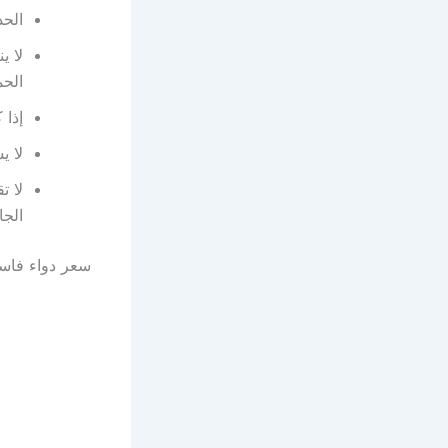
الحذ
لا ي
الحم
إذا 
لا يس
لا ت
الجا
سعر دواء فاستاريل ا