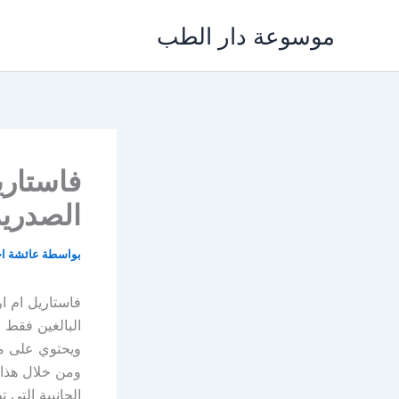
خطي
موسوعة دار الطب
لى
لمحتوى
الصدرية
بواسطة
عائشة ا
فاستاريل ام ا
البالغين فقط م
ويحتوي على ماد
ومن خلال هذا
الجانبية التي 