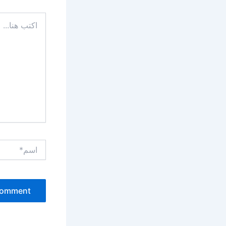
اكتب
هنا...
اسم*