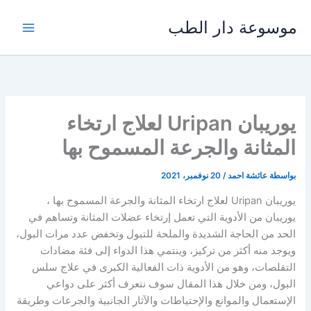
خطي
موسوعة دار الطب
لى
لمحتوى
يوريبان Uripan لعلاج ارتخاء
المثانة والجرعة المسموح بها
بواسطة
عائشة احمد
/
20 نوفمبر، 2021
يوريبان Uripan لعلاج ارتخاء المثانة والجرعة المسموح بها ،
يوريبان من الأدوية التي تعمل إرتخاء عضلات المثانة وتساهم في
الحد من الحاجة الشديدة والملحة للتبول وتخفض عدد مرات البول،
ويوجد منه أكثر من تركيز، وينتمي هذا الدواء إلى فئة مضادات
التقلصات، وهو من الأدوية ذات الفعالية الكبرى في علاج سلس
البول، ومن خلال هذا المقال سوف نتعرف أكثر على دواعي
الإستعمال والموانع والإحتياطات والآثار الجانبية والجرعات وطريقة