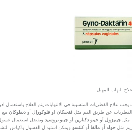
لاج التهاب المهبل
ات يجب علاج الفطريات المتسببة في الالتهابات يتم العلاج باستعمال اد
لفطريات عن طريق الفم مثل
فنجبكان
او
فلوكورال
أو
ديفلوكان
مع ا
ي مثل
جينيزول
أو
جينو دكتارين
أو
جينو تروسيد
ويفضل استعمال غسول 
ريم مثل
جولد
أو
مالفا
أو
كلنسو
ويمكن استبدال الغسول باكياس الت