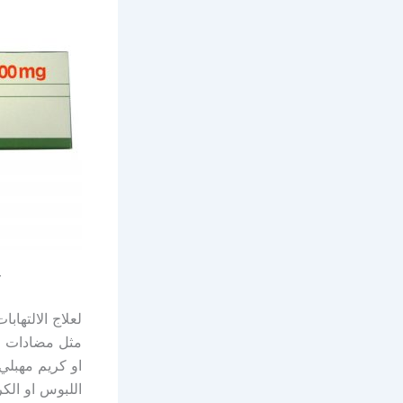
ع
لعلاج الالتهاب
مثل مضادات ا
او كريم مهبل
اللبوس او الك