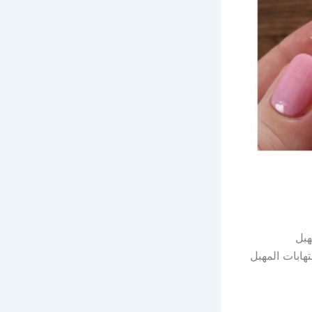
هبل
هابات المهبل