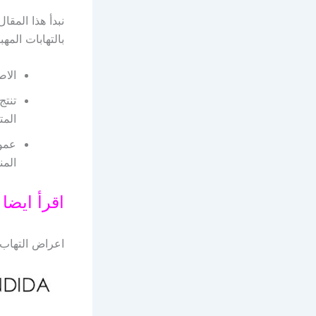
نبدأ هذا المق
بالتهابات المه
الاص
تنتج
المت
عموم
المن
اقرأ ايضا
اعراض التهاب 