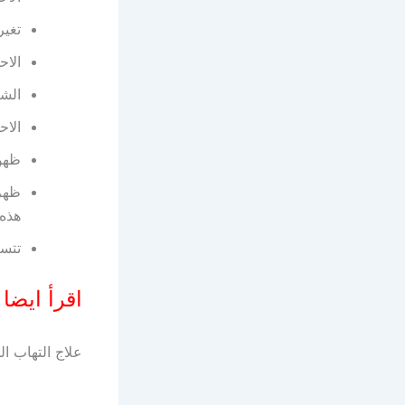
تغير
الاح
الشع
الاح
ظهو
ظهر 
هذه 
تتسم
اقرأ ايضا
علاج التهاب ال