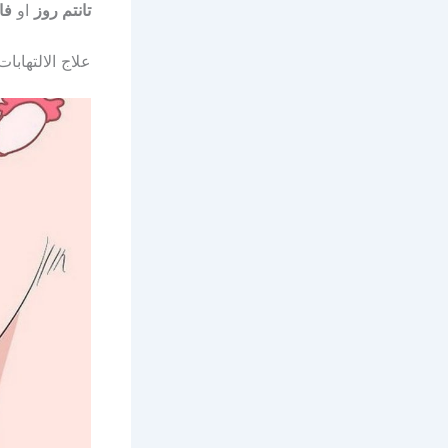
تانتم روز
او
فا
علاج الالتهابا