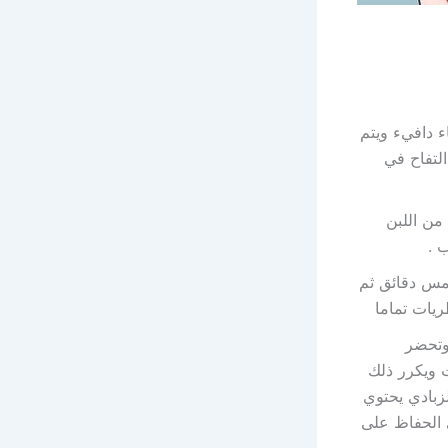
 لتر ماء دافيء ويتم
لتفاح في
من اللبن
 .
 لمدة خمس دقائق ثم
يات تماما
 وتحضر
 ويكرر ذلك
زبادي يحتوي
ى الحفاظ على