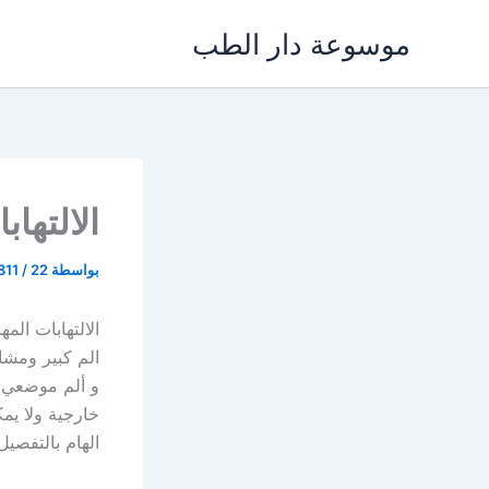
خطي
موسوعة دار الطب
لى
لمحتوى
الالتها
بواسطة
22 يناير، 2022
/
811
الالتهابات ال
الم كبير ومشا
و ألم موضعي و
خارجية ولا ي
الهام بالتفصي