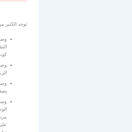
توجد الكثير من
الت
كوب
وصفة
الزب
يصفى
وصفة
الو
مرتي
على 