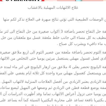
علاج الالتهابات المهبلية بالاعشاب
 الوصفات الطبيعية التى تؤتي نتائج مبهرة فى العلاج نذكر لكم منها
وصفة خل التفاح تحضر باضافة 3 اكواب صغيرة من خل التفاح الى
شطيف به كل مساء الي جانب خلط ملعقة عسل مع ملعقتان من خل ا
 ماء دافيء ويشرب كل صباح .
 الثوم تحضر باضافة ملعقة من عصير الثوم الى اربع ملاعق صغيرة 
ادي لعمل غسول مهبلي يستعمل مرتين يوميا حتى التخلص من الالتهاب
وصفة البابونج تحضر بغلى 4 ملاعق من ازهار البابونج في لتر ماء
 ويستعمل كغسول مهبلي مرة واحدة كل ثلاثة ايام يقضي علي الفطر
 الزبادى يعتبر
الزبادي من أفضل العلاجات المنزلية لالتهاب المهبل
صفة بوضع قطعة قطن
في الزبادي ثم وضعها في المهبل لبضع ساعات
ن يوميا حتى تزول أعراض الالتهاب تماما
وقد أظهرت الدراسات أن ال
بكتيريا نافعة تساعد على محاربة البكتيريا السيئة كما أنه يساعد عل