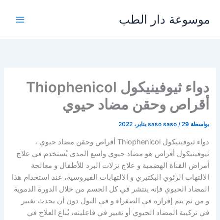
خطي
موسوعة دار الطب
لى
لمحتوى
دواء ثيوفينيكول Thiophenicol
أقراص وحقن مضاد حيوي
بواسطة
29 يناير، 2022
/
saso saso
دواء ثيوفينيكول Thiophenicol أقراص وحقن مضاد حيوي ،
ثيوفينيكول أقراص هو مضاد حيوي واسع المدى يُستخدم في علاج
أمراض القناة الهضمية و علاج نزلات البرد للأطفال و معالجة
الالتهاب الرئوي البكتيري و الالتهابات الفيروسية، عند استخدام هذا
المضاد الحيوي فإنه ينتشر في كل الجسم من خلال الدورة الدموية
و من ثم يتم إفرازه في الصفراء و في البول دون أن يحدث تغيير
في تركيبة المضاد الحيوي أو تغيير في فاعليته، يُباع العلاج في