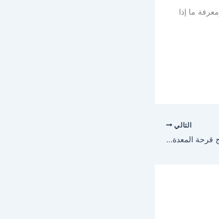
عرفة ما إذا
التالي
هيبوسك Hyposec لعلاج قرحة المعدة والإثني عشر