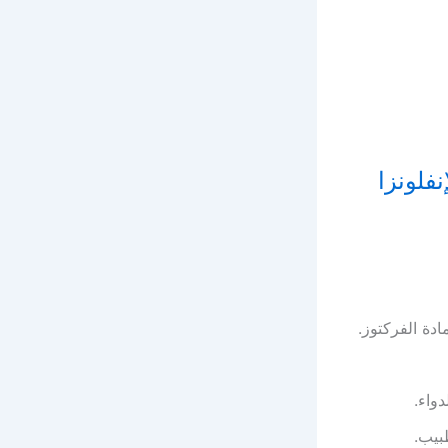
خلص من الإنفلونزا
دة الفركتوز.
واء.
بيب.