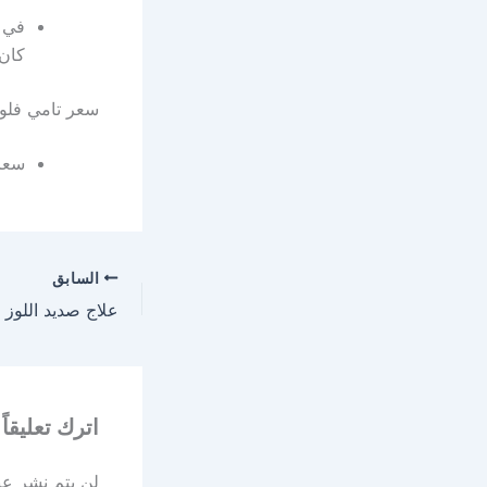
في ف
كان 
سعر تامي فلو amiflu
سعر تامي فلو
السابق
اترك تعليقاً
لن يتم نشر عنو