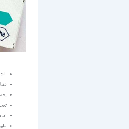
الشع
غثيا
إحسا
تعب 
عدم 
ظهور