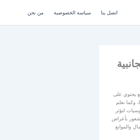
اتصل بنا
سياسة الخصوصية
من نحن
ر الجانبية ، تامي فلو الجديد tamiflu دواء رائع يحتوي على
، وكما نعلم
سيات لتؤثر
شعور بأعراض
ل والموانع