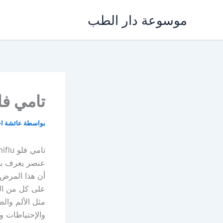
خطي
موسوعة دار الطب
لى
لمحتوى
تامي فلو tamiflu لعلاج الإنفلونزا والآ
بواسطة
عائشة ا
عنصر يعرف بإسم
أن هذا المرض 
على كل من ال
مثل الألم وال
والإحتياطات وا