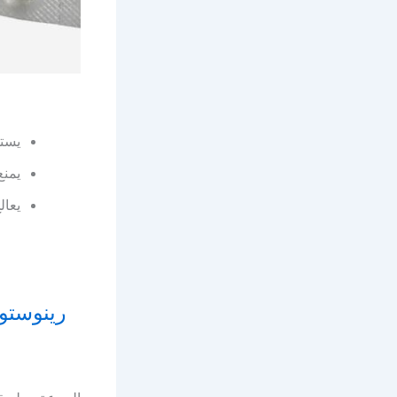
يستخ
يمنع
يعال