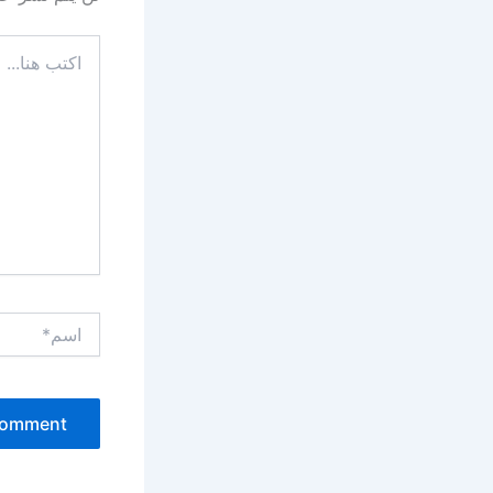
اكتب
هنا...
اسم*