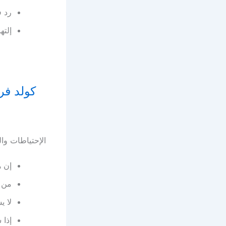
رد ف
إلته
الإحتياطات والمو
إن ه
من ل
لا ي
إذا 