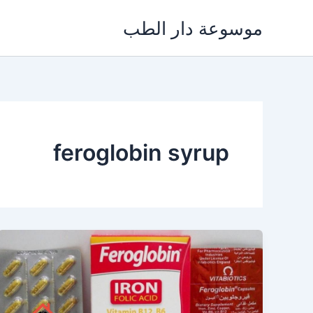
خطي
موسوعة دار الطب
لى
لمحتوى
feroglobin syrup