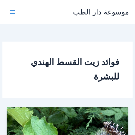
خطي
موسوعة دار الطب
لى
لمحتوى
فوائد زيت القسط الهندي
للبشرة